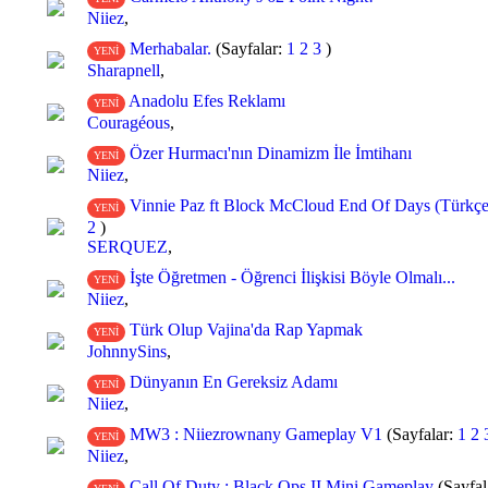
Niiez
,
Merhabalar.
(Sayfalar:
1
2
3
)
YENİ
Sharapnell
,
Anadolu Efes Reklamı
YENİ
Couragéous
,
Özer Hurmacı'nın Dinamizm İle İmtihanı
YENİ
Niiez
,
Vinnie Paz ft Block McCloud End Of Days (Türkçe 
YENİ
2
)
SERQUEZ
,
İşte Öğretmen - Öğrenci İlişkisi Böyle Olmalı...
YENİ
Niiez
,
Türk Olup Vajina'da Rap Yapmak
YENİ
JohnnySins
,
Dünyanın En Gereksiz Adamı
YENİ
Niiez
,
MW3 : Niiezrownany Gameplay V1
(Sayfalar:
1
2
YENİ
Niiez
,
Call Of Duty : Black Ops II Mini Gameplay
(Sayfal