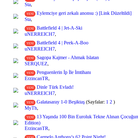
Sta
,
Eylemciye geri zekalı anonsu :) [Link Düzeltildi]
YENİ
Sta
,
Battlefield 4 | Jet-A-Ski
YENİ
uNERREICH7
,
Battlefield 4 | Peek-A-Boo
YENİ
uNERREICH7
,
Sagopa Kajmer - Ahmak Islatan
YENİ
SERQUEZ
,
Penguenlerin İp İle İmtihanı
YENİ
ErzincanTR
,
Dinle Türk Evladı!
YENİ
uNERREICH7
,
Galatasaray 1-0 Beşiktaş
(Sayfalar:
1
2
)
YENİ
MyTh
,
13 Yaşında 100 Bin Euroluk Tekne Alınan Çocuğun
YENİ
Edition)
ErzincanTR
,
Carmelo Anthony's 62 Point Night!
YENİ