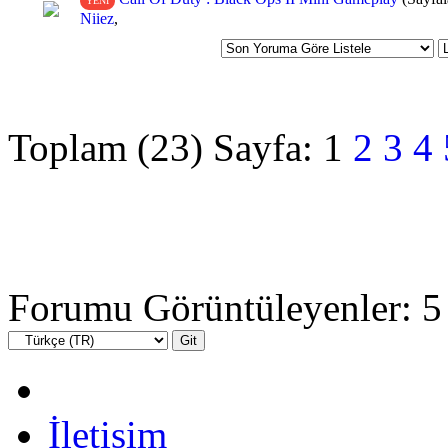
YENİ
Niiez
,
Toplam (23) Sayfa:
1
2
3
4
Forumu Görüntüleyenler: 5 
İletişim