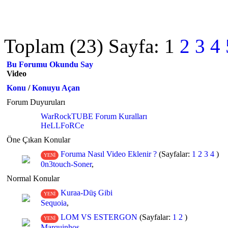
Toplam (23) Sayfa:
1
2
3
4
Bu Forumu Okundu Say
Video
Konu
/
Konuyu Açan
Forum Duyuruları
WarRockTUBE Forum Kuralları
HeLLFoRCe
Öne Çıkan Konular
Foruma Nasıl Video Eklenir ?
(Sayfalar:
1
2
3
4
)
YENİ
0n3touch-Soner
,
Normal Konular
Kuraa-Düş Gibi
YENİ
Sequoia
,
LOM VS ESTERGON
(Sayfalar:
1
2
)
YENİ
Marquinhos
,