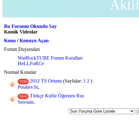
Akti
Bu Forumu Okundu Say
Komik Videolar
Konu
/
Konuyu Açan
Forum Duyuruları
WarRockTUBE Forum Kuralları
HeLLFoRCe
Normal Konular
2012 TS Ortamı
(Sayfalar:
1
2
)
YENİ
Positiev3x
,
Türkçe Küfür Öğrenen Rus
YENİ
Sawtain
,