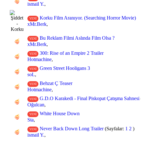
ismail Y.
,
Korku Film Aranıyor. (Searching Horror Movie)
YENİ
xMr.Berk
,
Bu Reklam Filmi Aslında Film Olsa ?
YENİ
xMr.Berk
,
300: Rise of an Empire 2 Trailer
YENİ
Hotmachine
,
Green Street Hooligans 3
YENİ
soL
,
Behzat Ç Teaser
YENİ
Hotmachine
,
G.D.O Karakedi - Final Piskopat Çatışma Sahnesi
YENİ
Oğulcan
,
White House Down
YENİ
Sta
,
Never Back Down Long Trailer
(Sayfalar:
1
2
)
YENİ
ismail Y.
,