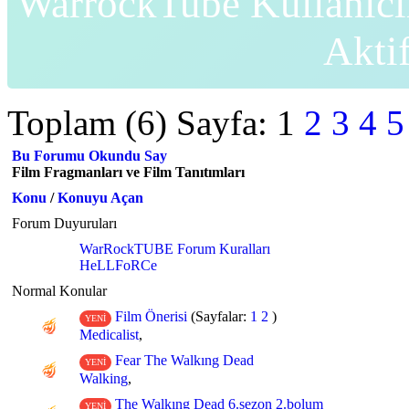
WarrockTube Kullanıcı
Akti
Toplam (6) Sayfa:
1
2
3
4
5
Bu Forumu Okundu Say
Film Fragmanları ve Film Tanıtımları
Konu
/
Konuyu Açan
Forum Duyuruları
WarRockTUBE Forum Kuralları
HeLLFoRCe
Normal Konular
Film Önerisi
(Sayfalar:
1
2
)
YENİ
Medicalist
,
Fear The Walkıng Dead
YENİ
Walking
,
The Walkıng Dead 6.sezon 2.bolum
YENİ