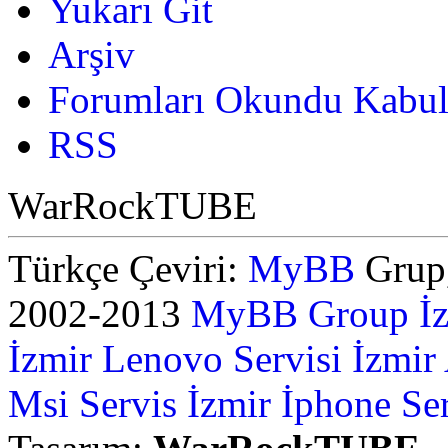
Yukarı Git
Arşiv
Forumları Okundu Kabul
RSS
WarRockTUBE
Türkçe Çeviri:
MyBB
Grup,
2002-2013
MyBB Group
İ
İzmir Lenovo Servisi
İzmir
Msi Servis İzmir
İphone Ser