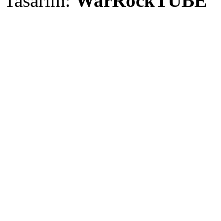
Tasarım:
WarRockTUBE