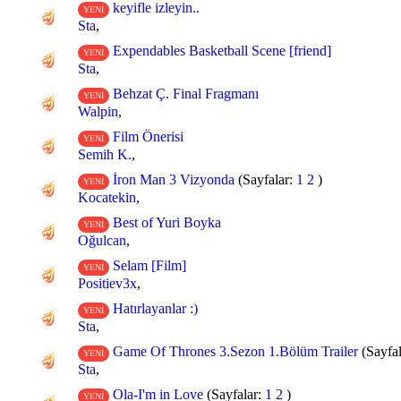
keyifle izleyin..
YENİ
Sta
,
Expendables Basketball Scene [friend]
YENİ
Sta
,
Behzat Ç. Final Fragmanı
YENİ
Walpin
,
Film Önerisi
YENİ
Semih K.
,
İron Man 3 Vizyonda
(Sayfalar:
1
2
)
YENİ
Kocatekin
,
Best of Yuri Boyka
YENİ
Oğulcan
,
Selam [Film]
YENİ
Positiev3x
,
Hatırlayanlar :)
YENİ
Sta
,
Game Of Thrones 3.Sezon 1.Bölüm Trailer
(Sayfa
YENİ
Sta
,
Ola-I'm in Love
(Sayfalar:
1
2
)
YENİ