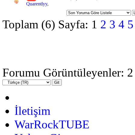
Quarentlyy
,
Toplam (6) Sayfa:
1
2
3
4
5
Forumu Görüntüleyenler: 2 
İletişim
WarRockTUBE