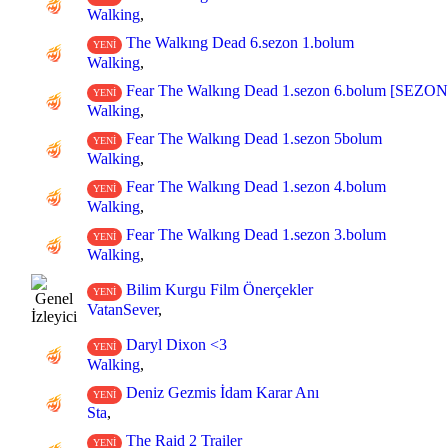
Walking
,
The Walkıng Dead 6.sezon 1.bolum
YENİ
Walking
,
Fear The Walkıng Dead 1.sezon 6.bolum [SEZO
YENİ
Walking
,
Fear The Walkıng Dead 1.sezon 5bolum
YENİ
Walking
,
Fear The Walkıng Dead 1.sezon 4.bolum
YENİ
Walking
,
Fear The Walkıng Dead 1.sezon 3.bolum
YENİ
Walking
,
Bilim Kurgu Film Önerçekler
YENİ
VatanSever
,
Daryl Dixon <3
YENİ
Walking
,
Deniz Gezmis İdam Karar Anı
YENİ
Sta
,
The Raid 2 Trailer
YENİ