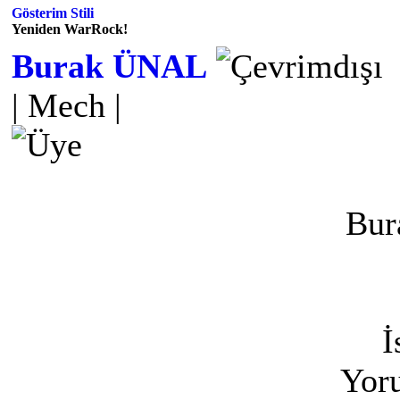
Gösterim Stili
Yeniden WarRock!
Burak ÜNAL
| Mech |
Bu
İ
Yoru