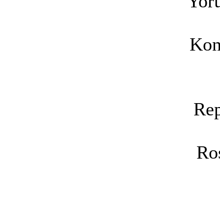
Yoru
Kon
Rep
Ro