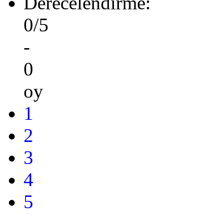
Derecelendirme:
0/5
-
0
oy
1
2
3
4
5