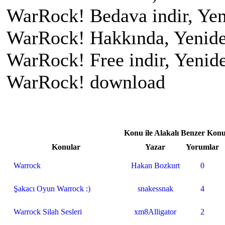
WarRock! Bedava indir, Ye
WarRock! Hakkında, Yenide
WarRock! Free indir, Yeni
WarRock! download
Konu ile Alakalı Benzer Konu
Konular
Yazar
Yorumlar
Warrock
Hakan Bozkurt
0
Şakacı Oyun Warrock :)
snakessnak
4
Warrock Silah Sesleri
xm8Alligator
2