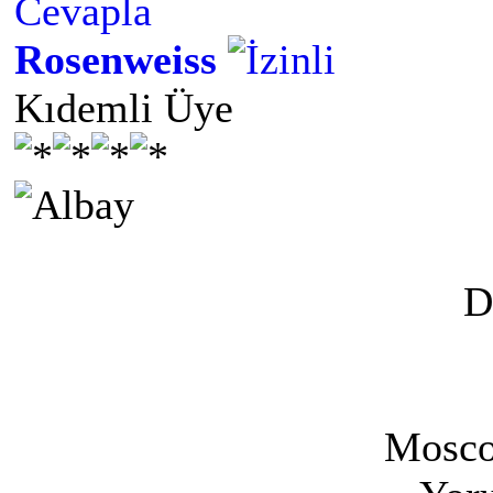
Cevapla
Rosenweiss
Kıdemli Üye
D
Mosco