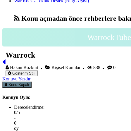
War Rock - Teknik Destek (Bilgi Arşivi) !
Konu açmadan önce rehberlere bakm
WarrockTube 
Warrock
Hakan Bozkurt
Kişisel Konular
838
0
Gösterim Stili
Konuyu Yazdır
Konu Kapalı
Konuyu Oyla:
Derecelendirme:
0/5
-
0
oy