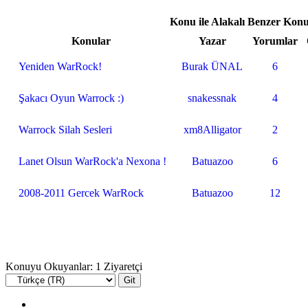
Konu ile Alakalı Benzer Konu
Konular
Yazar
Yorumlar
Yeniden WarRock!
Burak ÜNAL
6
Şakacı Oyun Warrock :)
snakessnak
4
Warrock Silah Sesleri
xm8Alligator
2
Lanet Olsun WarRock'a Nexona !
Batuazoo
6
2008-2011 Gercek WarRock
Batuazoo
12
Konuyu Okuyanlar: 1 Ziyaretçi