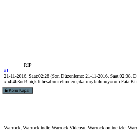
RIP
#1
21-11-2016, Saat:02:28
(Son Düzenleme: 21-11-2016, Saat:02:38, 
xh4t4b3nd3 niçk li hesabımı elimden çıkarmış bulunuyorum FatalKi
Konu Kapalı
Warrock, Warrock indir, Warrock Videosu, Warrock online izle, Wa