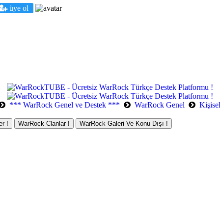
üye ol
*** WarRock Genel ve Destek ***
WarRock Genel
Kişise
r !
WarRock Clanlar !
WarRock Galeri Ve Konu Dışı !