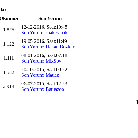
lar
Okunma
Son Yorum
12-12-2016, Saat:10:45
1,875
Son Yorum
:
snakessnak
19-05-2016, Saat:11:49
1,122
Son Yorum
:
Hakan Bozkurt
08-01-2016, Saat:07:18
1,111
Son Yorum
:
MixSpy
20-10-2015, Saat:09:22
1,582
Son Yorum
:
Matiaz
06-07-2015, Saat:12:23
2,913
Son Yorum
:
Batuazoo