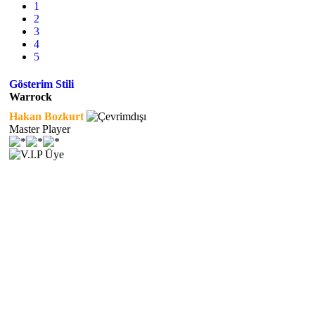
1
2
3
4
5
Gösterim Stili
Warrock
Hakan Bozkurt
Master Player