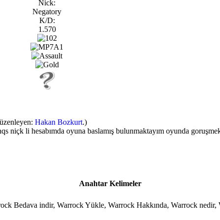
Nick:
Negatory
K/D:
1.570
Düzenleyen:
Hakan Bozkurt
.)
nqs niçk li hesabımda oyuna baslamış bulunmaktayım oyunda goruşmek
Anahtar Kelimeler
rrock Bedava indir, Warrock Yükle, Warrock Hakkında, Warrock nedir,