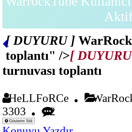
WarrockTube Kullanıcı
Akti
[ DUYURU ]
WarRockT
toplantı" />
[ DUYURU
turnuvası toplantı
HeLLFoRCe
WarRoc
3303
2
Gösterim Stili
Konuyu Yazdır