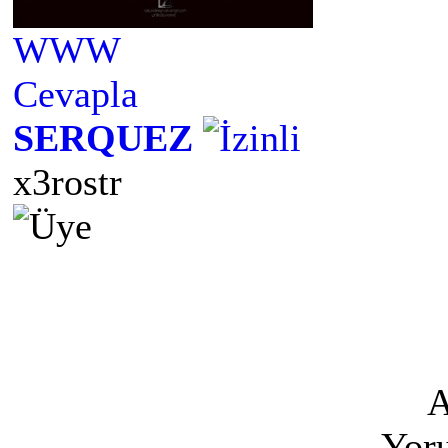
WWW
Cevapla
SERQUEZ
x3rostr
A
Yoru