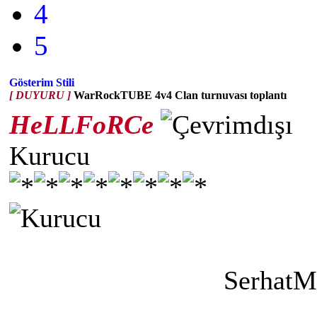
4
5
Gösterim Stili
[ DUYURU ]
WarRockTUBE 4v4 Clan turnuvası toplantı
HeLLFoRCe
Kurucu
Serha