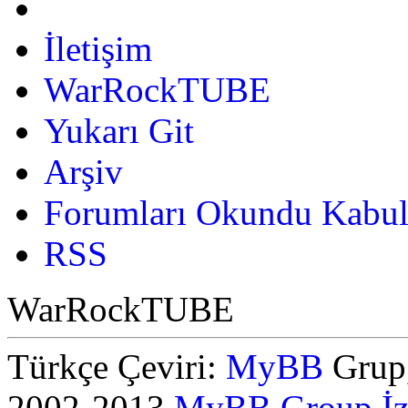
İletişim
WarRockTUBE
Yukarı Git
Arşiv
Forumları Okundu Kabul
RSS
WarRockTUBE
Türkçe Çeviri:
MyBB
Grup,
2002-2013
MyBB Group
İ