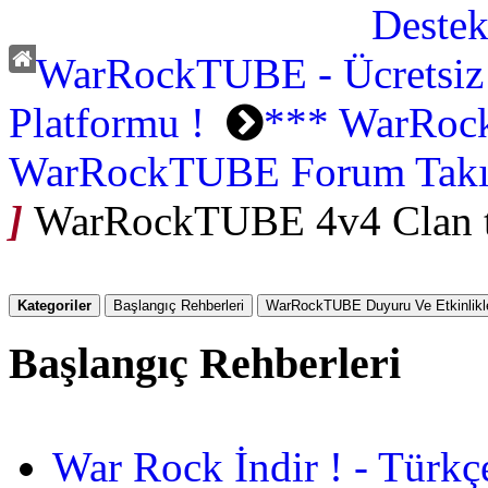
WarRockTUBE - Ücretsiz
Platformu !
*** WarRoc
WarRockTUBE Forum Tak
]
WarRockTUBE 4v4 Clan tu
Kategoriler
Başlangıç Rehberleri
WarRockTUBE Duyuru Ve Etkinlikle
Başlangıç Rehberleri
War Rock İndir ! - Türkç