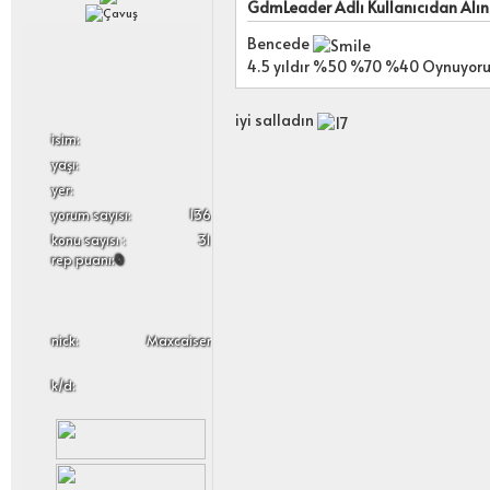
GdmLeader Adlı Kullanıcıdan Alınt
Bencede
4.5 yıldır %50 %70 %40 Oynuyor
iyi salladın
i̇sim:
yaşı:
yer:
yorum sayısı:
136
konu sayısı :
31
rep puanı:
0
nick:
Maxcaiser
k/d: