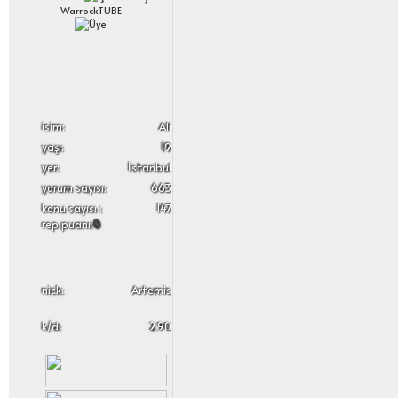
WarrockTUBE
i̇sim:
Ali
yaşı:
19
yer:
İstanbul
yorum sayısı:
663
konu sayısı :
147
rep puanı:
0
nick:
Artemis
k/d:
2.90