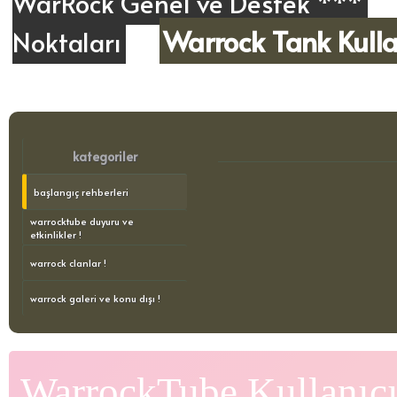
WarRock Genel ve Destek ***
Warrock Tank Kull
Noktaları
kategoriler
başlangıç rehberleri
warrocktube duyuru ve
etkinlikler !
warrock clanlar !
warrock galeri ve konu dışı !
WarrockTube Kullanıcı