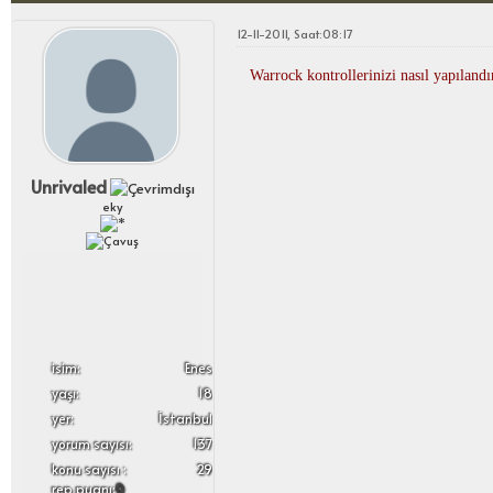
12-11-2011, Saat:08:17
Warrock kontrollerinizi nasıl yapılandı
Unrivaled
eky
i̇sim:
Enes
yaşı:
18
yer:
İstanbul
yorum sayısı:
137
konu sayısı :
29
rep puanı:
0