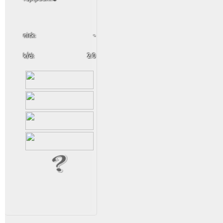
nick:
-
k/d:
2.0