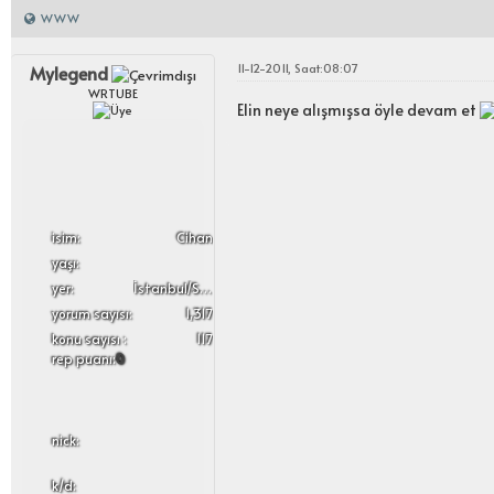
WWW
11-12-2011, Saat:08:07
Mylegend
WRTUBE
Elin neye alışmışsa öyle devam et
i̇sim:
Cihan
yaşı:
yer:
İstanbul/Sultangazi
yorum sayısı:
1,317
konu sayısı :
117
rep puanı:
0
nick:
k/d: