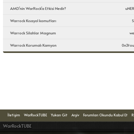
AMD'nin WarRock'a Etkisi Nedir?
uNER
Warrock Kısayol komutları
S
Warrock Silahlar Magnum
we
Warrock Korumalı Kamyon
0n3tou
Konuyu Okuyanlar: 1 Ziyaretçi
İletişim
WarRockTUBE
Yukarı Git
Arşiv
Forumları Okundu Kabul Et
R
WarRockTUBE