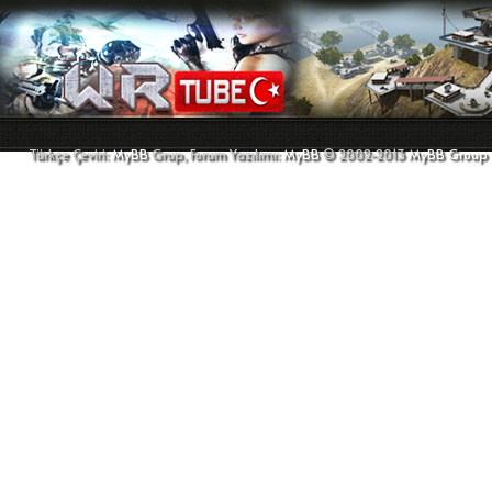
Türkçe Çeviri:
MyBB
Grup, Forum Yazılımı:
MyBB
© 2002-2013
MyBB Group