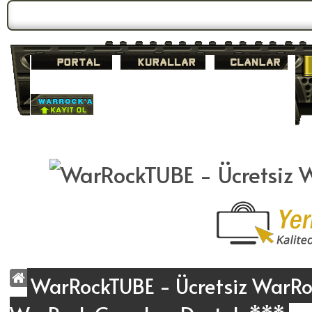
Forum Gündemi:
Duyuru 2
WarRockTUBE - Ücretsiz WarRoc