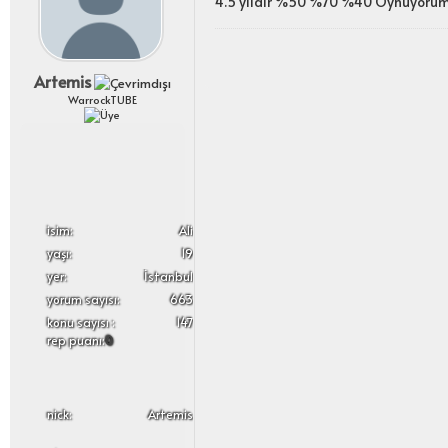
4.5 yıldır %50 %70 %40 Oynuyoru
Artemis
WarrockTUBE
i̇sim:
Ali
yaşı:
19
yer:
İstanbul
yorum sayısı:
663
konu sayısı :
147
rep puanı:
0
nick:
Artemis