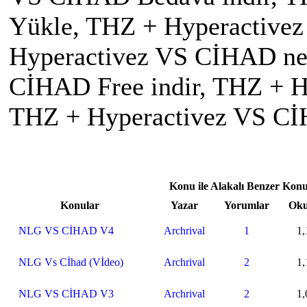
Yükle, THZ + Hyperactive
Hyperactivez VS CİHAD ne
CİHAD Free indir, THZ + 
THZ + Hyperactivez VS C
Konu ile Alakalı Benzer Konu
Konular
Yazar
Yorumlar
Ok
NLG VS CİHAD V4
Archrival
1
1,
NLG Vs Cİhad (Vİdeo)
Archrival
2
1,
NLG VS CİHAD V3
Archrival
2
1,