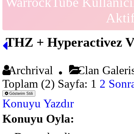
WarrockTube Kullanıcı
Akti
THZ + Hyperactivez
Archrival
Clan Galer
Toplam (2) Sayfa:
1
2
Sonra
Gösterim Stili
Konuyu Yazdır
Konuyu Oyla: