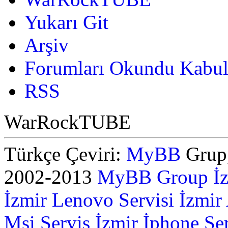
Yukarı Git
Arşiv
Forumları Okundu Kabul
RSS
WarRockTUBE
Türkçe Çeviri:
MyBB
Grup,
2002-2013
MyBB Group
İ
İzmir Lenovo Servisi
İzmir
Msi Servis İzmir
İphone Ser