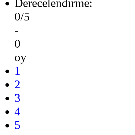
Derecelendirme:
0/5
-
0
oy
1
2
3
4
5