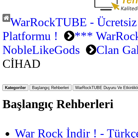
WarRockTUBE - Ücretsiz
Platformu !
*** WarRock
NobleLikeGods
Clan Gal
CİHAD
Kategoriler
Başlangıç Rehberleri
WarRockTUBE Duyuru Ve Etkinlikle
Başlangıç Rehberleri
War Rock İndir ! - Türkç