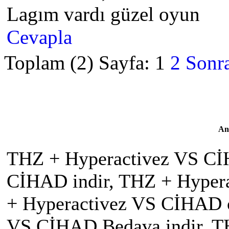
Lagım vardı güzel oyun
Cevapla
Toplam (2) Sayfa:
1
2
Sonra
An
THZ + Hyperactivez VS Cİ
CİHAD indir, THZ + Hyper
+ Hyperactivez VS CİHAD o
VS CİHAD Bedava indir, T