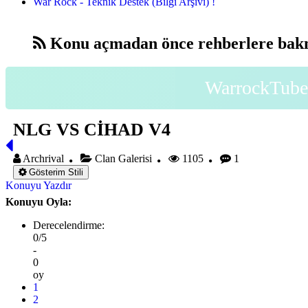
War Rock - Teknik Destek (Bilgi Arşivi) !
Konu açmadan önce rehberlere bakm
WarrockTube 
NLG VS CİHAD V4
Archrival
Clan Galerisi
1105
1
Gösterim Stili
Konuyu Yazdır
Konuyu Oyla:
Derecelendirme:
0/5
-
0
oy
1
2