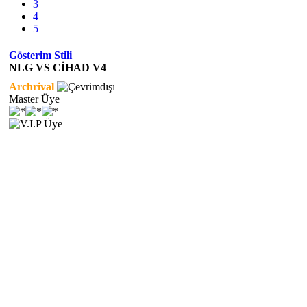
3
4
5
Gösterim Stili
NLG VS CİHAD V4
Archrival
Master Üye