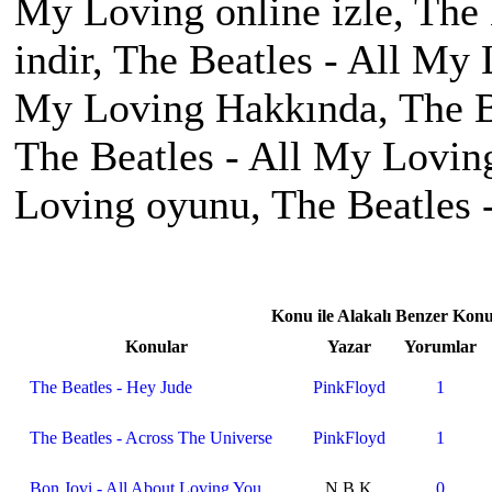
My Loving online izle, The
indir, The Beatles - All My
My Loving Hakkında, The Be
The Beatles - All My Loving
Loving oyunu, The Beatles
Konu ile Alakalı Benzer Konu
Konular
Yazar
Yorumlar
The Beatles - Hey Jude
PinkFloyd
1
The Beatles - Across The Universe
PinkFloyd
1
Bon Jovi - All About Loving You
N.B.K
0