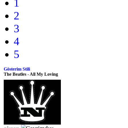
1
2
3
4
5
Gösterim Stili
The Beatles - All My Loving