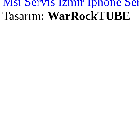
Msi Servis İzmir
İphone Ser
Tasarım:
WarRockTUBE