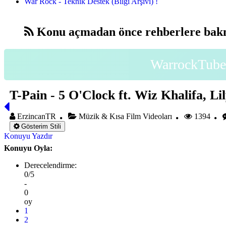
War Rock - Teknik Destek (Bilgi Arşivi) !
Konu açmadan önce rehberlere bakm
WarrockTube 
T-Pain - 5 O'Clock ft. Wiz Khalifa, Lil
ErzincanTR
Müzik & Kısa Film Videoları
1394
Gösterim Stili
Konuyu Yazdır
Konuyu Oyla:
Derecelendirme:
0/5
-
0
oy
1
2