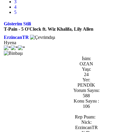
3
4
5
Gösterim Stili
T-Pain - 5 O'Clock ft. Wiz Khalifa, Lily Allen
ErzincanTR
Hyena
İsim:
OZAN
Yaşı:
24
Yer:
PENDİK
Yorum Sayısı:
588
Konu Sayısı :
106
Rep Puanı:
Nick:
ErzincanTR