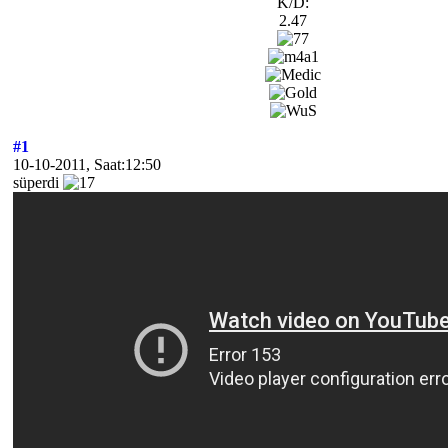
K/D:
2.47
#1
10-10-2011, Saat:12:50
süperdi