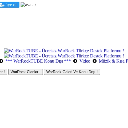
üye ol
*** WarRockTUBE Konu Dışı ***
Video
Müzik & Kısa F
r !
WarRock Clanlar !
WarRock Galeri Ve Konu Dışı !