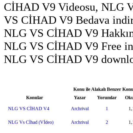
CİHAD V9 Videosu, NLG V
VS CİHAD V9 Bedava indi
NLG VS CİHAD V9 Hakkın
NLG VS CİHAD V9 Free in
NLG VS CİHAD V9 downl
Konu ile Alakalı Benzer Konu
Konular
Yazar
Yorumlar
Ok
NLG VS CİHAD V4
Archrival
1
1,
NLG Vs Cİhad (Vİdeo)
Archrival
2
1,