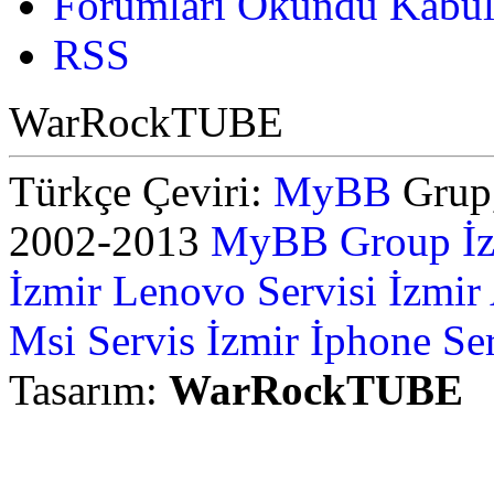
Forumları Okundu Kabul
RSS
WarRockTUBE
Türkçe Çeviri:
MyBB
Grup,
2002-2013
MyBB Group
İ
İzmir Lenovo Servisi
İzmir
Msi Servis İzmir
İphone Ser
Tasarım:
WarRockTUBE