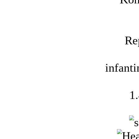
Re
infant
1