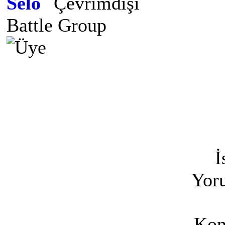
Selo
Battle Group
İ
Yoru
Kon