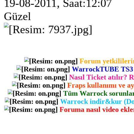
19-08-2011, Saat:12:07
Güzel
Forum yetkilileri
WarrockTUBE TS3 gir
Nasıl Ticket atılır? 
Fraps kullanımı ve ayr
Tüm Warrock sorunlarını
Warrock indir&kur (Dow
Foruma nasıl video eklen