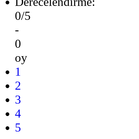
Derecelendirme:
0/5
-
0
oy
1
2
3
4
5