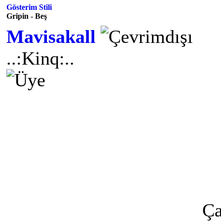
Gösterim Stili
Gripin - Beş
Mavisakall
..:Kinq:..
Ça