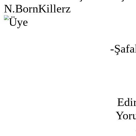
N.BornKillerz
-Şaf
Edi
Yoru