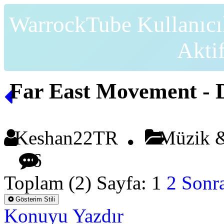
WarrockTube Kullanıcı
Akti
Far East Movement - D
Keshan22TR
Müzik &
6
Toplam (2) Sayfa:
1
2
Sonra
Gösterim Stili
Konuyu Yazdır