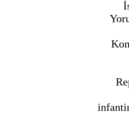
İ
Yoru
Kon
Re
infant