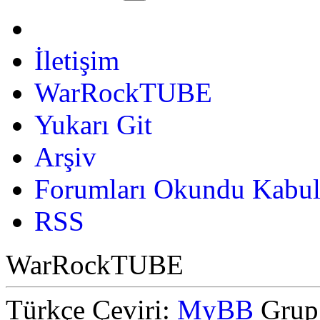
İletişim
WarRockTUBE
Yukarı Git
Arşiv
Forumları Okundu Kabul
RSS
WarRockTUBE
Türkçe Çeviri:
MyBB
Grup,