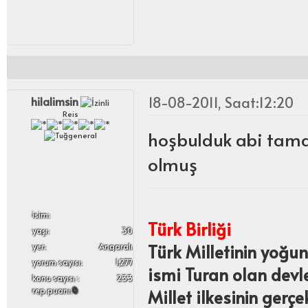
18-08-2011, Saat:12:20
hilalimsin
Reis
hoşbulduk abi tama
olmuş
i̇sim:
Türk Birliği
yaşı:
30
Türk Milletinin yoğun
yer:
Angaralı
yorum sayısı:
1,277
ismi Turan olan devle
konu sayısı :
233
rep puanı:
0
Millet ilkesinin gerçe