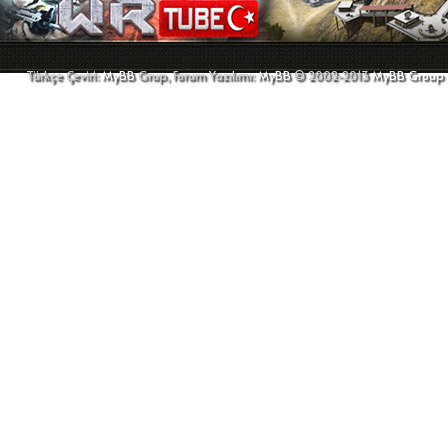
Türkçe Çeviri:
MyBB
Grup, Forum Yazılımı:
MyBB
© 2002-2013
MyBB Group