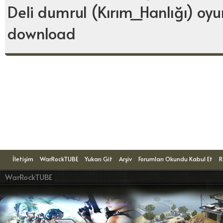
Deli dumrul (Kırım_Hanlığı) oyu
download
Konuyu Okuyanlar: 1 Ziyaretçi
İletişim
WarRockTUBE
Yukarı Git
Arşiv
Forumları Okundu Kabul Et
R
WarRockTUBE