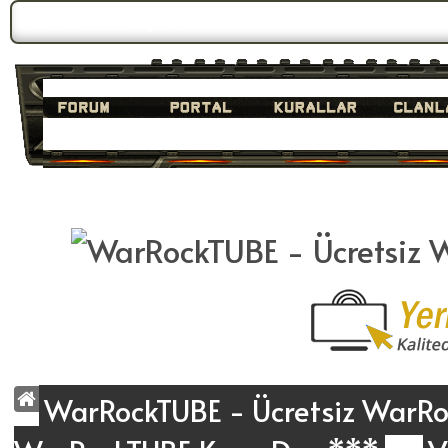
Forum Gündemi:
Duyuru 3
WarRockTUBE - Ücretsiz WarRoc