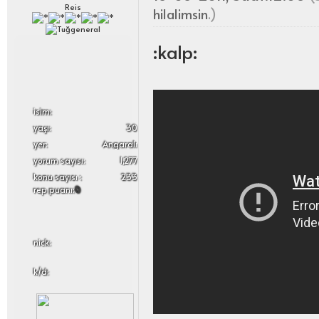
Reis
hilalimsin
.)
:kalp:
i̇sim:
yaşı:
30
yer:
Angaralı
yorum sayısı:
1,277
konu sayısı :
233
rep puanı:
0
nick:
k/d: