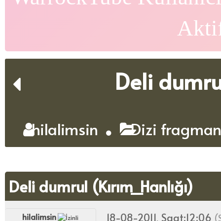
Akti
Deli dumru
hilalimsin
Dizi fragman
Deli dumrul (Kırım_Hanlığı)
18-08-2011, Saat:12:06
hilalimsin
(