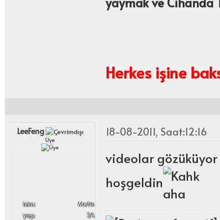
yaymak ve Cihanda T
Herkes işine bak
18-08-2011, Saat:12:16
LeeFeng
Üye
videolar gözüküyor
hoşgeldin
i̇sim:
Metin
yaşı:
34