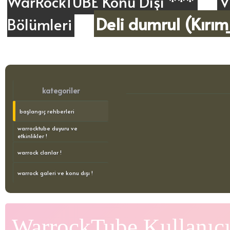
WarRockTUBE Konu Dışı ***
V
Deli dumrul (Kırım
Bölümleri
kategoriler
başlangıç rehberleri
warrocktube duyuru ve
etkinlikler !
warrock clanlar !
warrock galeri ve konu dışı !
WarrockTube Kullanıcı