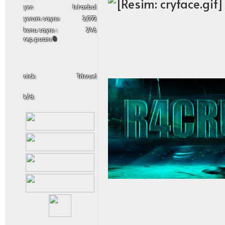
yer:
Istanbul
yorum sayısı:
2,072
konu sayısı :
246
rep puanı:
0
nick:
Trlcruel
k/d: