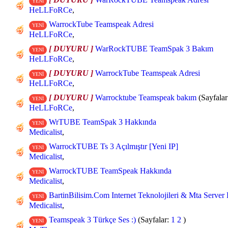
YENİ
HeLLFoRCe
,
WarrockTube Teamspeak Adresi
YENİ
HeLLFoRCe
,
[ DUYURU ]
WarRockTUBE TeamSpak 3 Bakım
YENİ
HeLLFoRCe
,
[ DUYURU ]
WarrockTube Teamspeak Adresi
YENİ
HeLLFoRCe
,
[ DUYURU ]
Warrocktube Teamspeak bakım
(Sayfala
YENİ
HeLLFoRCe
,
WrTUBE TeamSpak 3 Hakkında
YENİ
Medicalist
,
WarrockTUBE Ts 3 Açılmıştır [Yeni IP]
YENİ
Medicalist
,
WarrockTUBE TeamSpeak Hakkında
YENİ
Medicalist
,
BartinBilisim.Com Internet Teknolojileri & Mta Server
YENİ
Medicalist
,
Teamspeak 3 Türkçe Ses :)
(Sayfalar:
1
2
)
YENİ