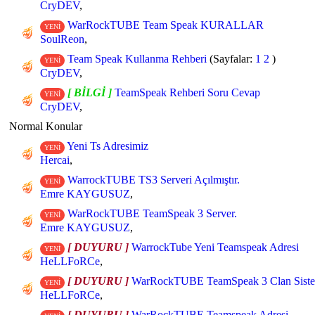
CryDEV
,
WarRockTUBE Team Speak KURALLAR
YENİ
SoulReon
,
Team Speak Kullanma Rehberi
(Sayfalar:
1
2
)
YENİ
CryDEV
,
[ BİLGİ ]
TeamSpeak Rehberi Soru Cevap
YENİ
CryDEV
,
Normal Konular
Yeni Ts Adresimiz
YENİ
Hercai
,
WarrockTUBE TS3 Serveri Açılmıştır.
YENİ
Emre KAYGUSUZ
,
WarRockTUBE TeamSpeak 3 Server.
YENİ
Emre KAYGUSUZ
,
[ DUYURU ]
WarrockTube Yeni Teamspeak Adresi
YENİ
HeLLFoRCe
,
[ DUYURU ]
WarRockTUBE TeamSpeak 3 Clan Sist
YENİ
HeLLFoRCe
,
[ DUYURU ]
WarRockTUBE Teamspeak Adresi