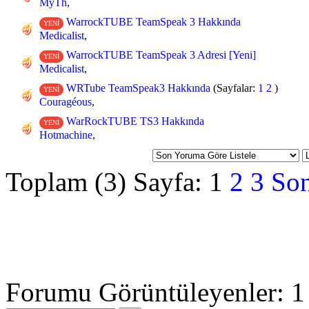
MyTh
,
WarrockTUBE TeamSpeak 3 Hakkında
YENİ
Medicalist
,
WarrockTUBE TeamSpeak 3 Adresi [Yeni]
YENİ
Medicalist
,
WRTube TeamSpeak3 Hakkında
(Sayfalar:
1
2
)
YENİ
Couragéous
,
WarRockTUBE TS3 Hakkında
YENİ
Hotmachine
,
Toplam (3) Sayfa:
1
2
3
Son
Forumu Görüntüleyenler: 1 