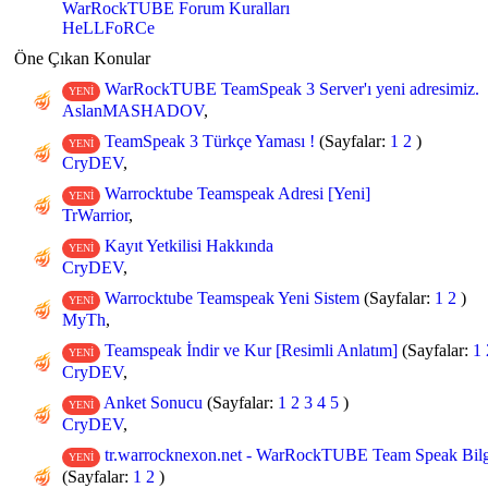
WarRockTUBE Forum Kuralları
HeLLFoRCe
Öne Çıkan Konular
WarRockTUBE TeamSpeak 3 Server'ı yeni adresimiz.
YENİ
AslanMASHADOV
,
TeamSpeak 3 Türkçe Yaması !
(Sayfalar:
1
2
)
YENİ
CryDEV
,
Warrocktube Teamspeak Adresi [Yeni]
YENİ
TrWarrior
,
Kayıt Yetkilisi Hakkında
YENİ
CryDEV
,
Warrocktube Teamspeak Yeni Sistem
(Sayfalar:
1
2
)
YENİ
MyTh
,
Teamspeak İndir ve Kur [Resimli Anlatım]
(Sayfalar:
1
YENİ
CryDEV
,
Anket Sonucu
(Sayfalar:
1
2
3
4
5
)
YENİ
CryDEV
,
tr.warrocknexon.net - WarRockTUBE Team Speak Bilgil
YENİ
(Sayfalar:
1
2
)