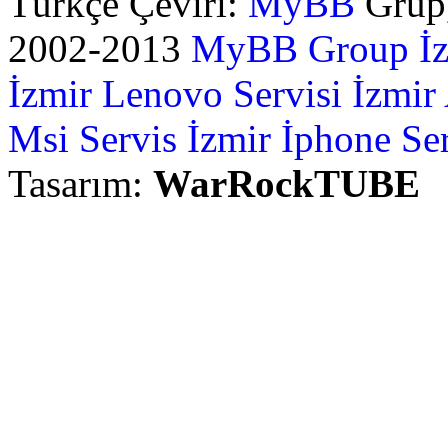
Türkçe Çeviri:
MyBB
Grup,
2002-2013
MyBB Group
İ
İzmir Lenovo Servisi
İzmir
Msi Servis İzmir
İphone Ser
Tasarım:
WarRockTUBE