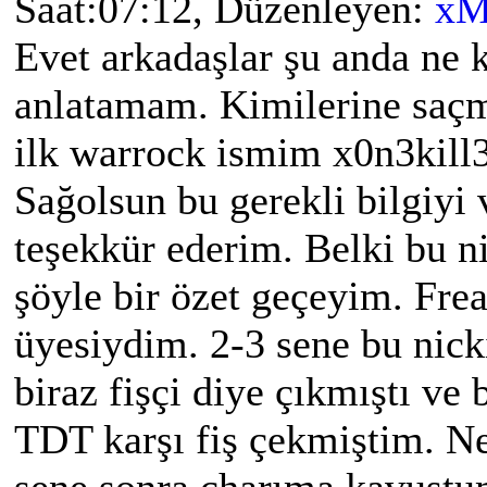
Saat:07:12, Düzenleyen:
xM
Evet arkadaşlar şu anda ne
anlatamam. Kimilerine saçm
ilk warrock ismim x0n3kill
Sağolsun bu gerekli bilgiyi 
teşekkür ederim. Belki bu ni
şöyle bir özet geçeyim. Frea
üyesiydim. 2-3 sene bu nic
biraz fişçi diye çıkmıştı v
TDT karşı fiş çekmiştim. Ne