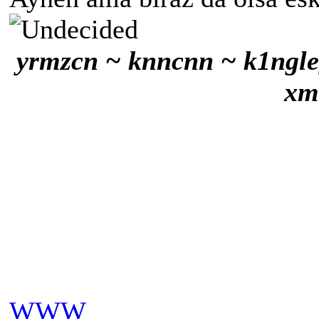
yrmzcn ~ knncnn ~ k1ngle
xm
WWW