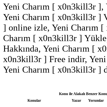
Yeni Charım [ x0n3kill3r ], 
Yeni Charım [ x0n3kill3r ] 
] online izle, Yeni Charım [
Charım [ x0n3kill3r ] Yükle
Hakkında, Yeni Charım [ x0n
x0n3kill3r ] Free indir, Yen
Yeni Charım [ x0n3kill3r ]
Konu ile Alakalı Benzer Konu
Konular
Yazar
Yorumlar