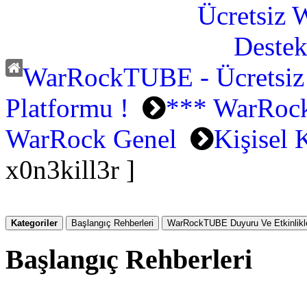
WarRockTUBE - Ücretsiz
Platformu !
*** WarRock
WarRock Genel
Kişisel 
x0n3kill3r ]
Kategoriler
Başlangıç Rehberleri
WarRockTUBE Duyuru Ve Etkinlikle
Başlangıç Rehberleri