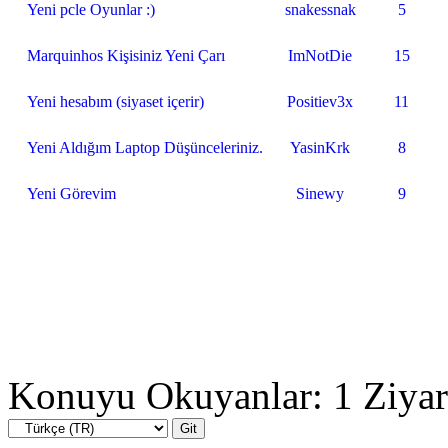
Yeni pcle Oyunlar :)
snakessnak
5
Marquinhos Kişisiniz Yeni Çarı
ImNotDie
15
Yeni hesabım (siyaset içerir)
Positiev3x
11
Yeni Aldığım Laptop Düşünceleriniz.
YasinKrk
8
Yeni Görevim
Sinewy
9
Konuyu Okuyanlar: 1 Ziyar