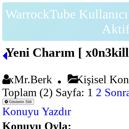
WarrockTube Kullanıcı
Akti
Yeni Charım [ x0n3kill
xMr.Berk
Kişisel Ko
Toplam (2) Sayfa:
1
2
Sonra
Gösterim Stili
Konuyu Yazdır
Konuyu Oyla: