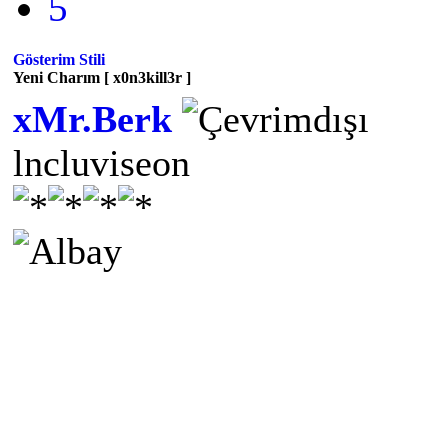
5
Gösterim Stili
Yeni Charım [ x0n3kill3r ]
xMr.Berk
lncluviseon