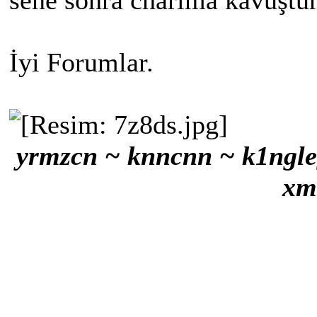
sene sonra charıma kavuşt
İyi Forumlar.
yrmzcn ~ knncnn ~ k1ngle
xm