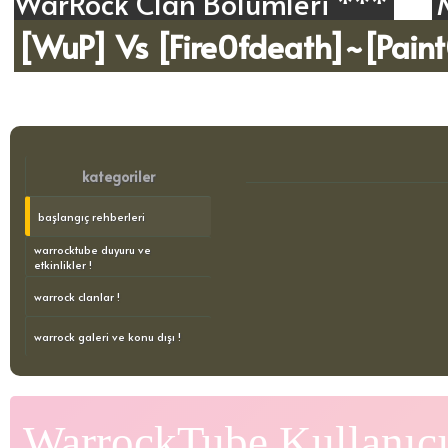
WarRock Clan Bölümleri ***
[WuP] Vs [Fire0fdeath]~[Pain
kategoriler
başlangıç rehberleri
warrocktube duyuru ve
etkinlikler !
warrock clanlar !
warrock galeri ve konu dışı !
WarrockTube Kullanıcı