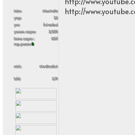
http://www.youtube.
http://www.youtube
i̇sim:
Mustafa
yaşı:
22
yer:
İstanbul
yorum sayısı:
2,939
konu sayısı :
687
rep puanı:
8
nick:
Medicalist
k/d:
2.71