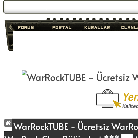
Forum Gündemi:
Duyuru 2
WarRockTUBE - Ücretsiz WarRoc