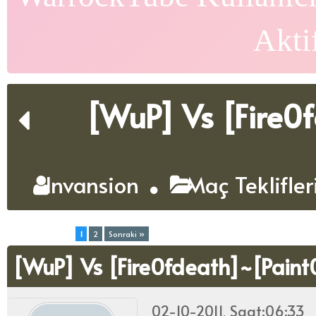
Akti
[WuP] Vs [Fire0
lnvansion
Maç Teklifle
Toplam (2) Sayfa:
1
2
Sonraki »
[WuP] Vs [Fire0fdeath]~[Pain
02-10-2011, Saat:06:33