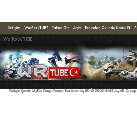
Konuyu Okuyanlar: 1 Ziyaretçi
İletişim
WarRockTUBE
Yukarı Git
Arşiv
Forumları Okundu Kabul Et
R
WarRockTUBE
Türkçe Çeviri:
MyBB
Grup, Forum Yazılımı:
MyBB
© 2002-2013
MyBB Group