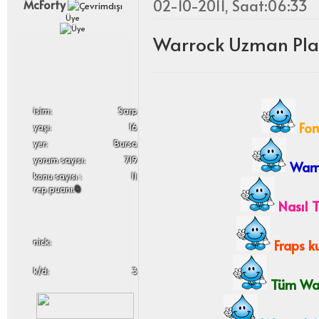
02-10-2011, Saat:06:33
McForty
Üye
Warrock Uzman Play
i̇sim:
Sarp
For
yaşı:
16
yer:
Bursa
yorum sayısı:
719
Warro
konu sayısı :
11
rep puanı:
0
Nasıl T
nick:
Fraps ku
k/d:
3
Tüm Warr