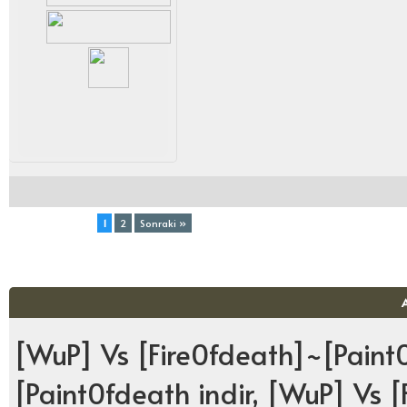
Toplam (2) Sayfa:
1
2
Sonraki »
[WuP] Vs [Fire0fdeath]~[Paint
[Paint0fdeath indir, [WuP] Vs 