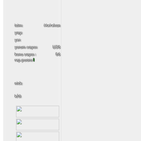
i̇sim:
Metehan
yaşı:
yer:
yorum sayısı:
1,138
konu sayısı :
86
rep puanı:
1
nick:
k/d: