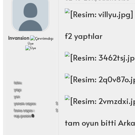
f2 yaptılar
lnvansion
Üye
i̇sim:
yaşı:
yer:
yorum sayısı:
5
konu sayısı :
5
rep puanı:
0
tam oyun bitti Ark