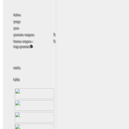
i̇sim:
yaşı:
yer:
yorum sayısı:
5
konu sayısı :
5
rep puanı:
0
nick:
k/d: