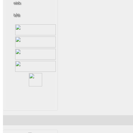
nick:
k/d: