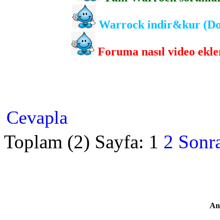
Warrock indir&kur (Dow
Foruma nasıl video eklen
Cevapla
Toplam (2) Sayfa:
1
2
Sonra
An