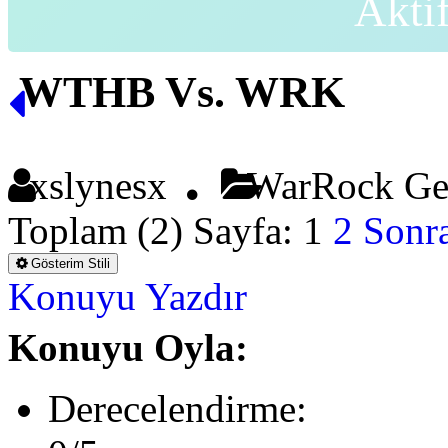
Akti
WTHB Vs. WRK
xslynesx
WarRock G
Toplam (2) Sayfa:
1
2
Sonra
Gösterim Stili
Konuyu Yazdır
Konuyu Oyla:
Derecelendirme: