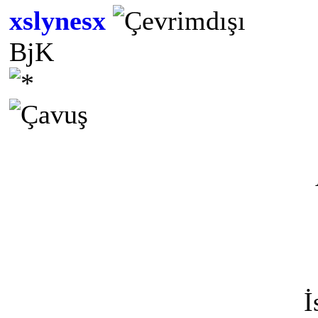
xslynesx
BjK
İ