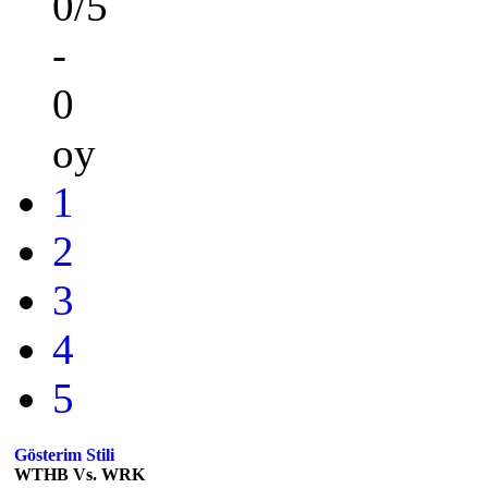
0/5
-
0
oy
1
2
3
4
5
Gösterim Stili
WTHB Vs. WRK