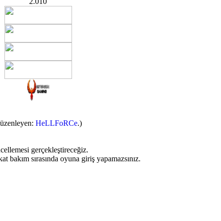
2.010
Düzenleyen:
HeLLFoRCe
.)
ellemesi gerçekleştireceğiz.
kat bakım sırasında oyuna giriş yapamazsınız.