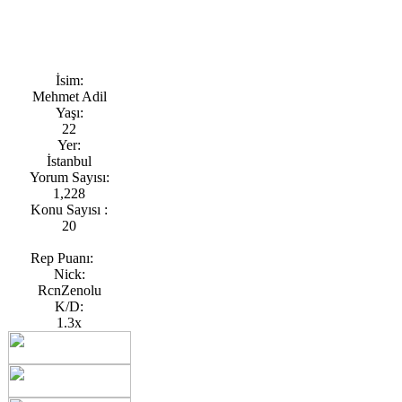
İsim:
Mehmet Adil
Yaşı:
22
Yer:
İstanbul
Yorum Sayısı:
1,228
Konu Sayısı :
20
Rep Puanı:
Nick:
RcnZenolu
K/D:
1.3x