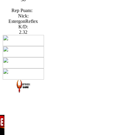
Rep Puanı:
Nick:
EstergonReflex
K/D:
2.32