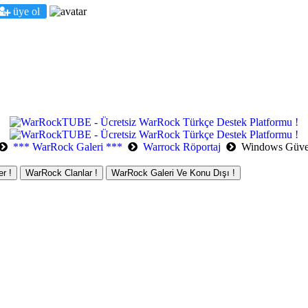
üye ol
*** WarRock Galeri ***
Warrock Röportaj
Windows Güven
r !
WarRock Clanlar !
WarRock Galeri Ve Konu Dışı !