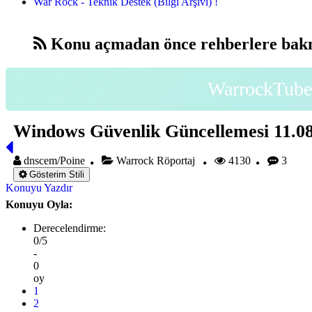
War Rock - Teknik Destek (Bilgi Arşivi) !
Konu açmadan önce rehberlere bakm
WarrockTube 
Windows Güvenlik Güncellemesi 11.08
dnscem/Poine
Warrock Röportaj
4130
3
Gösterim Stili
Konuyu Yazdır
Konuyu Oyla:
Derecelendirme:
0/5
-
0
oy
1
2