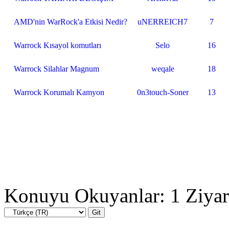
AMD'nin WarRock'a Etkisi Nedir?
uNERREICH7
7
Warrock Kısayol komutları
Selo
16
Warrock Silahlar Magnum
weqale
18
Warrock Korumalı Kamyon
0n3touch-Soner
13
Konuyu Okuyanlar: 1 Ziyar