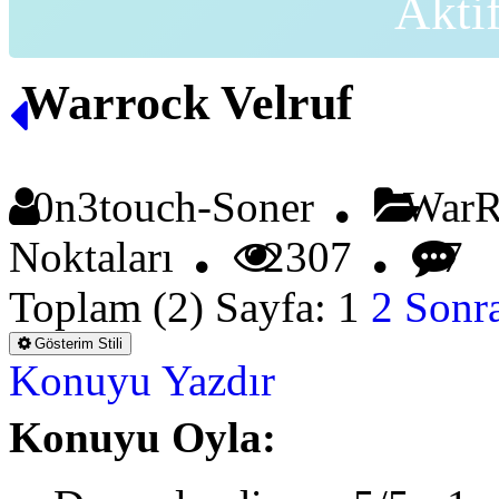
Akti
Warrock Velruf
0n3touch-Soner
WarRo
Noktaları
2307
7
Toplam (2) Sayfa:
1
2
Sonra
Gösterim Stili
Konuyu Yazdır
Konuyu Oyla: