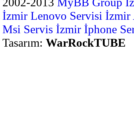
2002-2013
MyBB Group
İ
İzmir Lenovo Servisi
İzmir
Msi Servis İzmir
İphone Ser
Tasarım:
WarRockTUBE