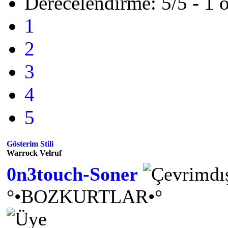
Derecelendirme: 5/5 - 1 
1
2
3
4
5
Gösterim Stili
Warrock Velruf
0n3touch-Soner
°•BOZKURTLAR•°