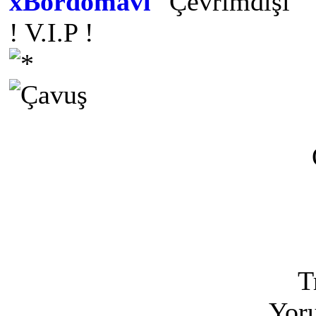
xBordomavi
! V.I.P !
T
Yoru