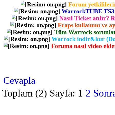
Forum yetkilileri
WarrockTUBE TS3 gir
Nasıl Ticket atılır? 
Fraps kullanımı ve ayr
Tüm Warrock sorunlarını
Warrock indir&kur (Dow
Foruma nasıl video eklen
Cevapla
Toplam (2) Sayfa:
1
2
Sonra