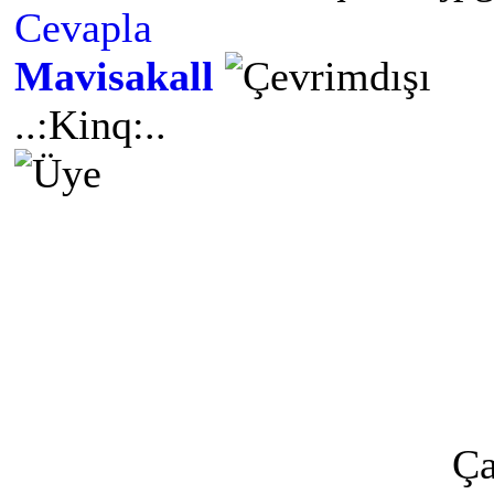
Cevapla
Mavisakall
..:Kinq:..
Ça