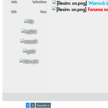
nick:
Lnfectionr
Warrock i
Foruma nas
k/d:
Xxxx
Toplam (2) Sayfa:
1
2
Sonraki »