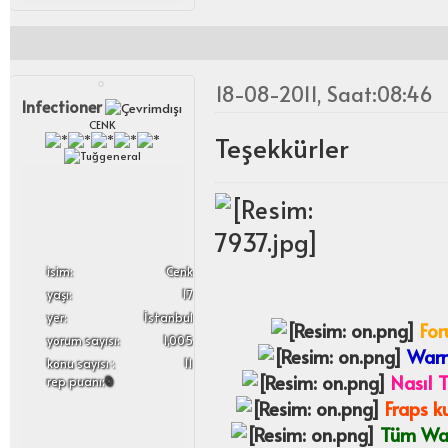
18-08-2011, Saat:08:46
lnfectioner
CENK
Teşekkürler
i̇sim:
Cenk
yaşı:
17
yer:
İstanbul
For
yorum sayısı:
1,005
Warro
konu sayısı :
11
Nasıl T
rep puanı:
0
Fraps ku
Tüm Warr