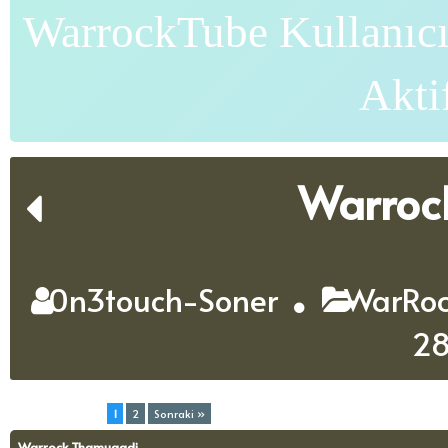
WarrockTube Kullanıcı
Akti
Warroc
0n3touch-Soner
WarRock
2
Toplam (2) Sayfa:
1
2
Sonraki »
Warrock Thamugadi