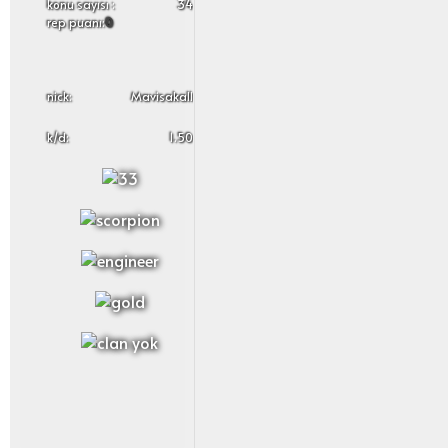
konu sayısı :
34
rep puanı:
0
nick:
Mavisakall
k/d:
1.50