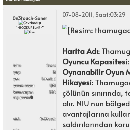
07-08-2011, Saat:03:29
0n3touch-Soner
°•BOZKURTLAR•°
Harita Adı
: Thamu
Oyuncu Kapasitesi
i̇sim:
Soner
Oynanabilir Oyun 
yaşı:
21
yer:
İstanbul
Hikayesi
: Thamugad
yorum sayısı:
1,161
çölünün sınırında, t
konu sayısı :
334
rep puanı:
0
alır. NIU nun bölged
avantajlarına kull
nick:
0n3touch
saldırılarından koru