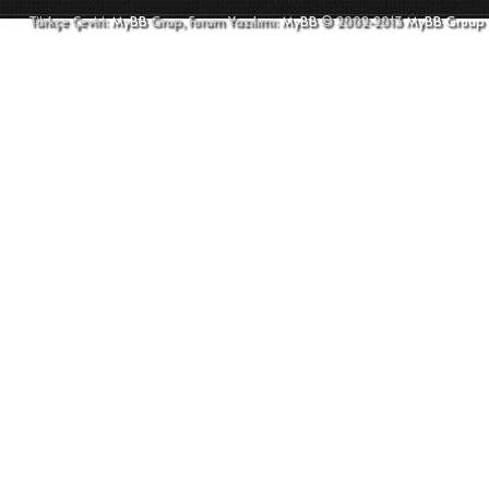
Türkçe Çeviri:
MyBB
Grup, Forum Yazılımı:
MyBB
© 2002-2013
MyBB Group