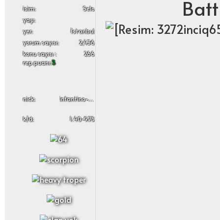
Batt
i̇sim:
Selo
yaşı:
yer:
İstanbul
yorum sayısı:
2,436
konu sayısı :
266
rep puanı:
5
nick:
Infantino-Skypulszz
k/d:
1.40-9.75