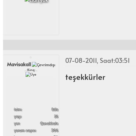
07-08-2011, Saat:03:51
Mavisakall
..:Kinq:..
teşekkürler
i̇sim:
Ediz
yaşı:
26
yer:
Çanakkale
yorum sayısı:
306