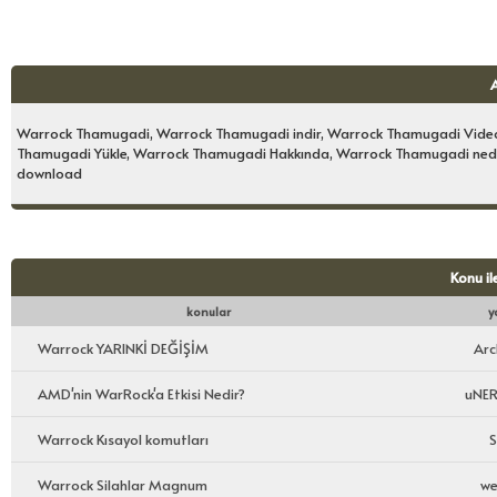
Warrock Thamugadi, Warrock Thamugadi indir, Warrock Thamugadi Videos
Thamugadi Yükle, Warrock Thamugadi Hakkında, Warrock Thamugadi nedi
download
Konu il
konular
y
Warrock YARINKİ DEĞİŞİM
Arc
AMD'nin WarRock'a Etkisi Nedir?
uNER
Warrock Kısayol komutları
S
Warrock Silahlar Magnum
we