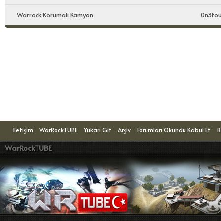
Warrock Korumalı Kamyon
0n3tou
Konuyu Okuyanlar: 1 Ziyaretçi
İletişim
WarRockTUBE
Yukarı Git
Arşiv
Forumları Okundu Kabul Et
R
WarRockTUBE