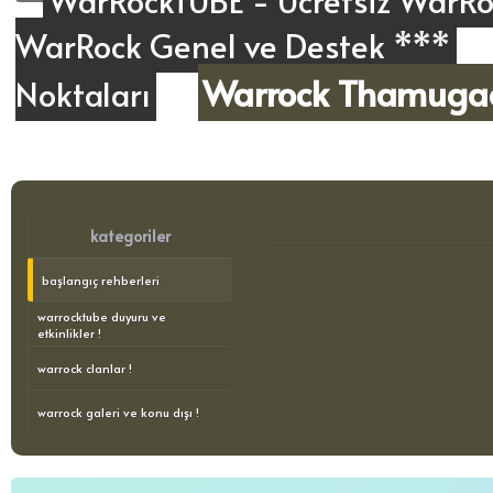
WarRockTUBE - Ücretsiz WarRoc
WarRock Genel ve Destek ***
Warrock Thamuga
Noktaları
kategoriler
başlangıç rehberleri
warrocktube duyuru ve
etkinlikler !
warrock clanlar !
warrock galeri ve konu dışı !