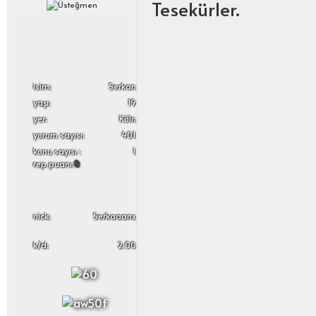
Tesekürler.
i̇sim:
Serkan
yaşı:
19
yer:
Köln
yorum sayısı:
401
konu sayısı :
1
rep puanı:
0
nick:
Serkaaanx
k/d:
2.00