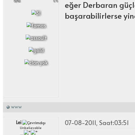
k/d:
1.4
eğer Derbaran güçle
başarabilirlerse yi
WWW
07-08-2011, Saat:03:51
Lei
Unbelievable