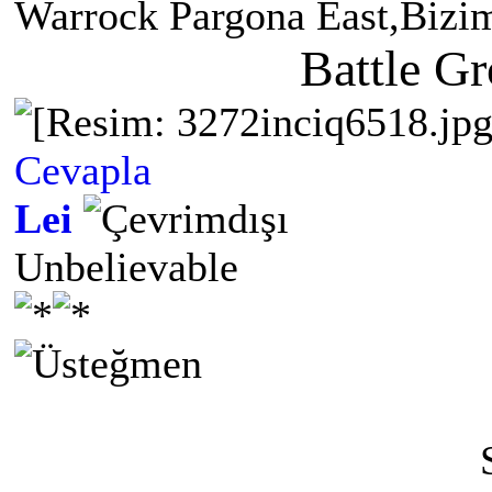
Warrock Pargona East,Bizim
Battle G
Cevapla
Lei
Unbelievable