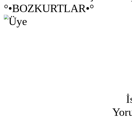
°•BOZKURTLAR•°
İ
Yoru