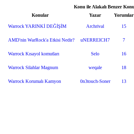
Konu ile Alakalı Benzer Konu
Konular
Yazar
Yorumlar
Warrock YARINKİ DEĞİŞİM
Archrival
15
AMD'nin WarRock'a Etkisi Nedir?
uNERREICH7
7
Warrock Kısayol komutları
Selo
16
Warrock Silahlar Magnum
weqale
18
Warrock Korumalı Kamyon
0n3touch-Soner
13