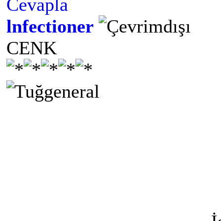
Cevapla
lnfectioner
CENK