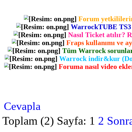
Forum yetkilileri
WarrockTUBE TS3 gir
Nasıl Ticket atılır? 
Fraps kullanımı ve ayr
Tüm Warrock sorunlarını
Warrock indir&kur (Dow
Foruma nasıl video eklen
Cevapla
Toplam (2) Sayfa:
1
2
Sonra