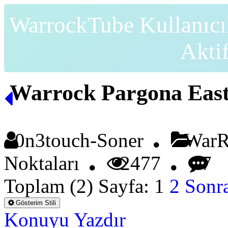
WarrockTube Kullanıcı
Akti
Warrock Pargona Eas
0n3touch-Soner
WarRo
Noktaları
2477
7
Toplam (2) Sayfa:
1
2
Sonra
Gösterim Stili
Konuyu Yazdır