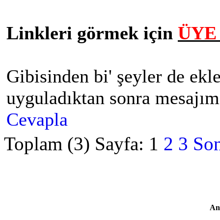
Linkleri görmek için
ÜYE 
Gibisinden bi' şeyler de ekl
uyguladıktan sonra mesajımı
Cevapla
Toplam (3) Sayfa:
1
2
3
Son
An