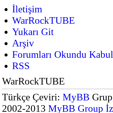
İletişim
WarRockTUBE
Yukarı Git
Arşiv
Forumları Okundu Kabul
RSS
WarRockTUBE
Türkçe Çeviri:
MyBB
Grup,
2002-2013
MyBB Group
İ