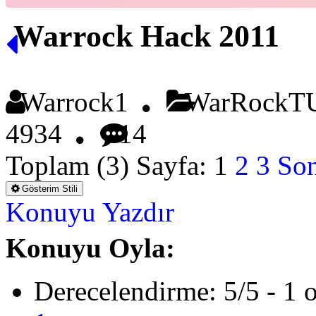
Warrock Hack 2011
Warrock1
WarRockTU
4934
14
Toplam (3) Sayfa:
1
2
3
Son
Gösterim Stili
Konuyu Yazdır
Konuyu Oyla:
Derecelendirme: 5/5 - 1 