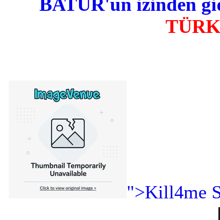
BATUR'un izinden gid
TÜR
">Kill4me S