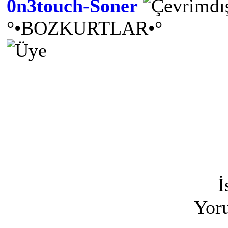
0n3touch-Soner
°•BOZKURTLAR•°
İ
Yoru