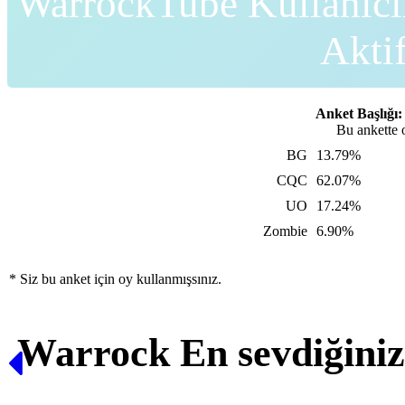
WarrockTube Kullanıcı
Akti
Anket Başlığı:
Bu ankette 
BG
13.79%
CQC
62.07%
UO
17.24%
Zombie
6.90%
* Siz bu anket için oy kullanmışsınız.
Warrock En sevdiğini