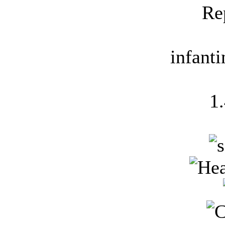
Re
infant
1