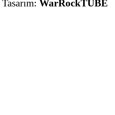
Tasarım:
WarRockTUBE