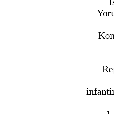
İ
Yoru
Kon
Re
infant
1