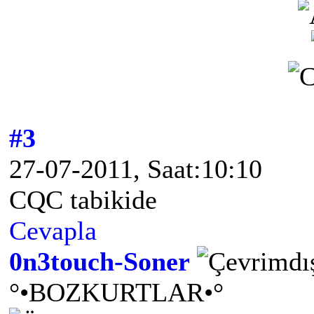
#3
27-07-2011, Saat:10:10
CQC tabikide
Cevapla
0n3touch-Soner
°•BOZKURTLAR•°