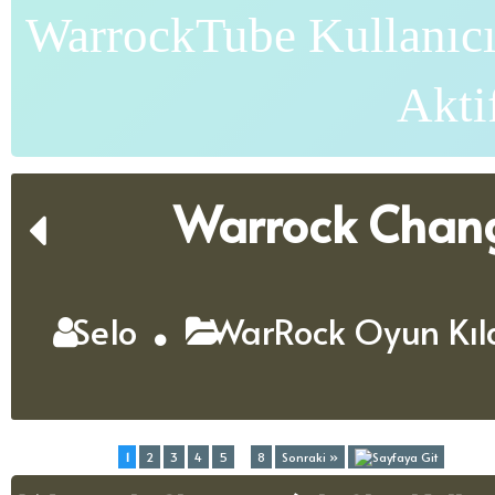
WarrockTube Kullanıcı
Akti
Warrock Chang
Selo
WarRock Oyun Kıl
Toplam (8) Sayfa:
1
2
3
4
5
...
8
Sonraki »