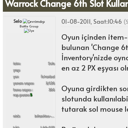
Warrock Change 6th Slot Kulla
01-08-2011, Saat:10:46
Selo
(
Battle Group
Oyun içinden item-
bulunan 'Change 6th 
İnventory'nizde oyn
i̇sim:
Selo
en az 2 PX eşyası o
yaşı:
yer:
İstanbul
yorum sayısı:
2,436
Oyuna girdikten sonr
konu sayısı :
266
rep puanı:
5
slotunda kullanılabi
tutarak sol mouse la
nick:
Infantino-Skypulszz
k/d:
1.40-9.75