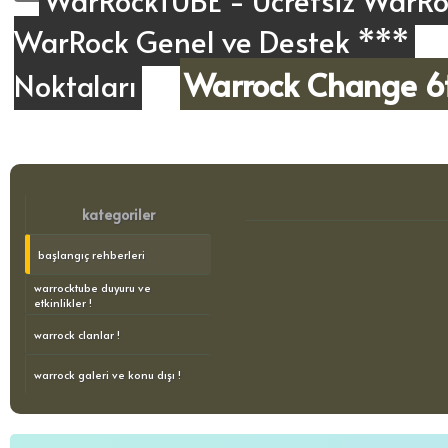
WarRockTUBE - Ücretsiz WarRoc
WarRock Genel ve Destek ***
Warrock Change 6t
Noktaları
kategoriler
başlangıç rehberleri
warrocktube duyuru ve
etkinlikler !
warrock clanlar !
warrock galeri ve konu dışı !