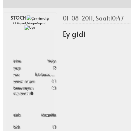
01-08-2011, Saat:10:47
STOCH
O &quot;Magni&quot;
Ey gidi
i̇sim:
Yağız
yaşı:
19
yer:
İst-Bursa Arası Gidip Geliyor :D
yorum sayısı:
411
konu sayısı :
40
rep puanı:
0
nick:
Magnific
k/d:
10