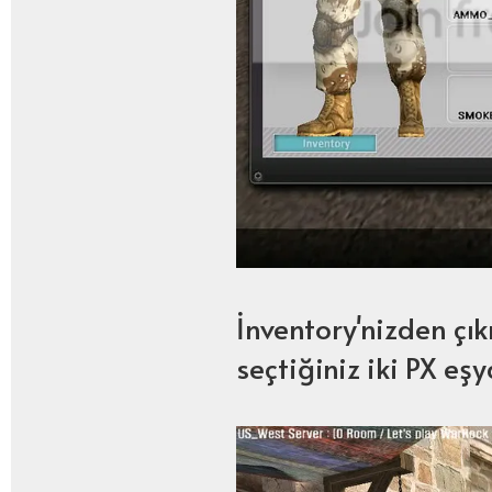
İnventory'nizden çı
seçtiğiniz iki PX eşy