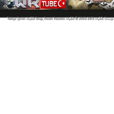
Türkçe Çeviri:
MyBB
Grup, Forum Yazılımı:
MyBB
© 2002-2013
MyBB Group