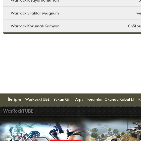
Warrock Kısayol komutları
S
Warrock Silahlar Magnum
we
Warrock Korumalı Kamyon
0n3tou
Konuyu Okuyanlar: 1 Ziyaretçi
İletişim
WarRockTUBE
Yukarı Git
Arşiv
Forumları Okundu Kabul Et
R
WarRockTUBE