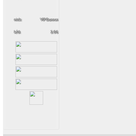
nick:
VIPGunner
k/d:
2.06