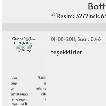
Batt
01-08-2011, Saat:10:46
GunneR
Pro Night Hound
teşekkürler
i̇sim:
Talat
yaşı:
2
yer:
Adana
yorum sayısı:
618
konu sayısı :
9
rep puanı:
0