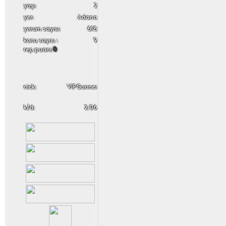
yaşı:
2
yer:
Adana
yorum sayısı:
618
konu sayısı :
9
rep puanı:
0
nick:
VIPGunner
k/d:
2.06