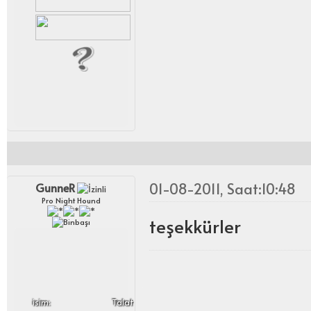
01-08-2011, Saat:10:48
GunneR
Pro Night Hound
teşekkürler
i̇sim:
Talat