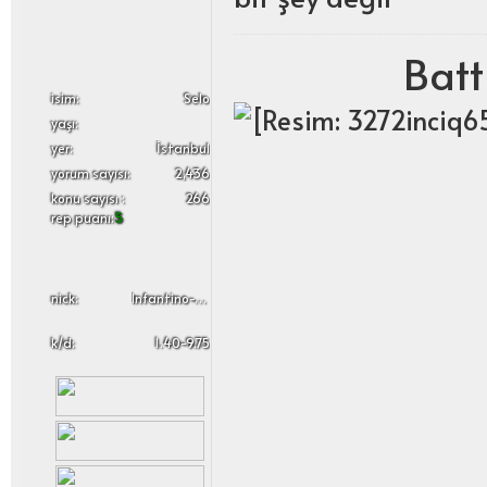
Batt
i̇sim:
Selo
yaşı:
yer:
İstanbul
yorum sayısı:
2,436
konu sayısı :
266
rep puanı:
5
nick:
Infantino-Skypulszz
k/d:
1.40-9.75