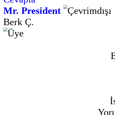
Mr. President
Berk Ç.
B
İ
Yoru