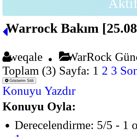
Akti
Warrock Bakım [25.08
weqale
WarRock Günc
Toplam (3) Sayfa:
1
2
3
Son
Gösterim Stili
Konuyu Yazdır
Konuyu Oyla:
Derecelendirme: 5/5 - 1 