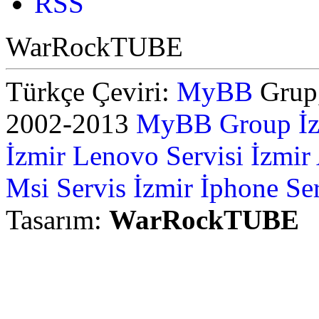
RSS
WarRockTUBE
Türkçe Çeviri:
MyBB
Grup,
2002-2013
MyBB Group
İ
İzmir Lenovo Servisi
İzmir
Msi Servis İzmir
İphone Ser
Tasarım:
WarRockTUBE