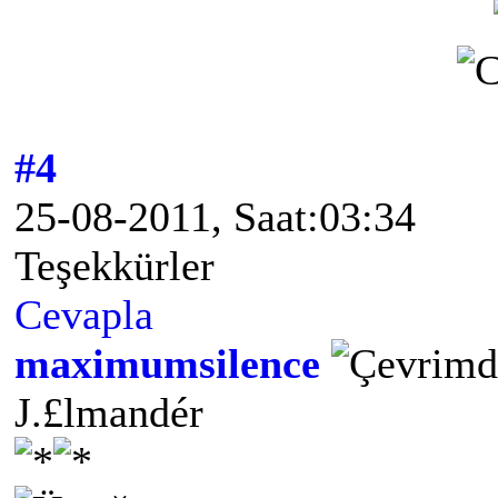
#4
25-08-2011, Saat:03:34
Teşekkürler
Cevapla
maximumsilence
J.£lmandér