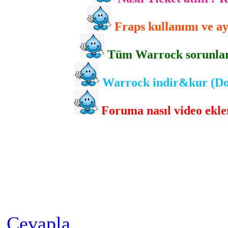
Fraps kullanımı ve ayr
Tüm Warrock sorunlarını
Warrock indir&kur (Dow
Foruma nasıl video eklen
Cevapla