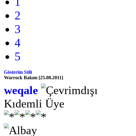
1
2
3
4
5
Gösterim Stili
Warrock Bakım [25.08.2011]
weqale
Kıdemli Üye