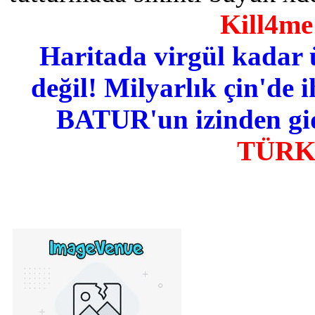
Kill4me 
Haritada virgül kadar 
değil! Milyarlık çin'de i
BATUR'un izinden gid
TÜR