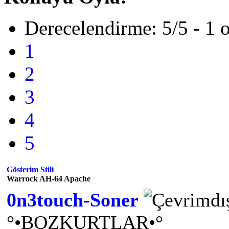
Derecelendirme: 5/5 - 1 
1
2
3
4
5
Gösterim Stili
Warrock AH-64 Apache
0n3touch-Soner
°•BOZKURTLAR•°