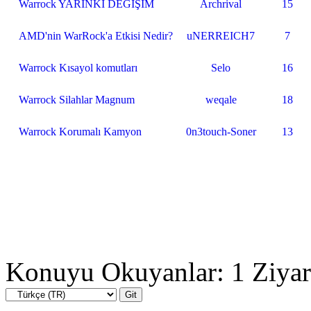
Warrock YARINKİ DEĞİŞİM
Archrival
15
AMD'nin WarRock'a Etkisi Nedir?
uNERREICH7
7
Warrock Kısayol komutları
Selo
16
Warrock Silahlar Magnum
weqale
18
Warrock Korumalı Kamyon
0n3touch-Soner
13
Konuyu Okuyanlar: 1 Ziyar