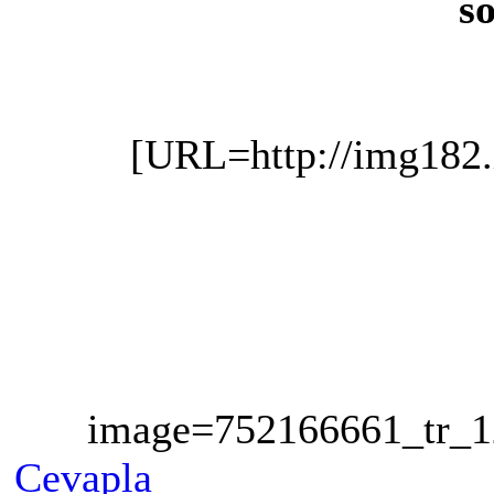
sö
[URL=http://img182
image=752166661_tr_1
Cevapla