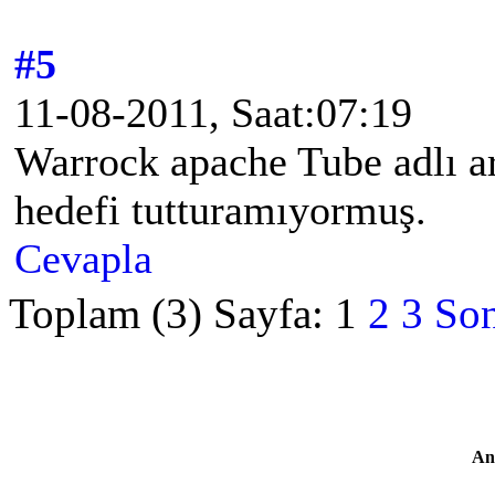
#5
11-08-2011, Saat:07:19
Warrock apache Tube adlı a
hedefi tutturamıyormuş.
Cevapla
Toplam (3) Sayfa:
1
2
3
Son
An