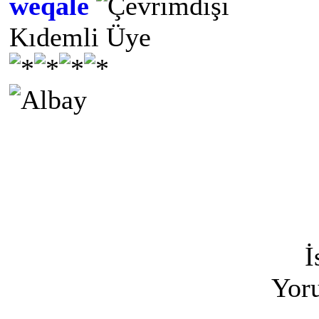
weqale
Kıdemli Üye
İ
Yoru