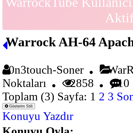
WarrockTube Kullanıcı
Akti
Warrock AH-64 Apac
0n3touch-Soner
WarRo
Noktaları
2858
10
Toplam (3) Sayfa:
1
2
3
Son
Gösterim Stili
Konuyu Yazdır
Konuyu Oyla: