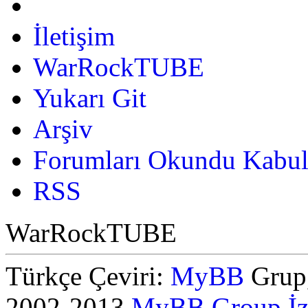
İletişim
WarRockTUBE
Yukarı Git
Arşiv
Forumları Okundu Kabul
RSS
WarRockTUBE
Türkçe Çeviri:
MyBB
Grup,
2002-2013
MyBB Group
İ