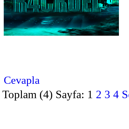
Cevapla
Toplam (4) Sayfa:
1
2
3
4
S