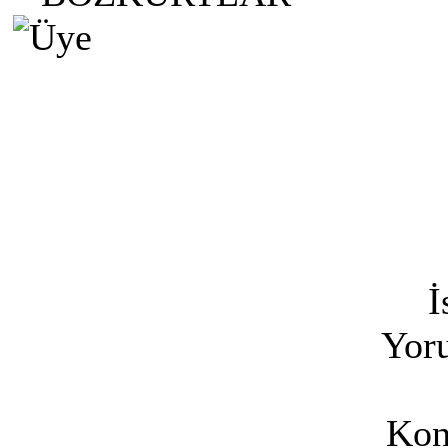
İ
Yoru
Kon