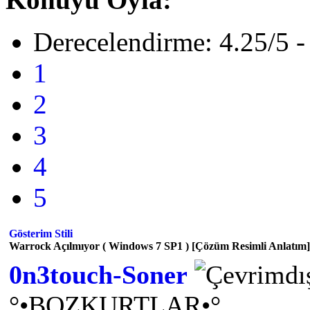
Derecelendirme: 4.25/5 -
1
2
3
4
5
Gösterim Stili
Warrock Açılmıyor ( Windows 7 SP1 ) [Çözüm Resimli Anlatım]
0n3touch-Soner
°•BOZKURTLAR•°