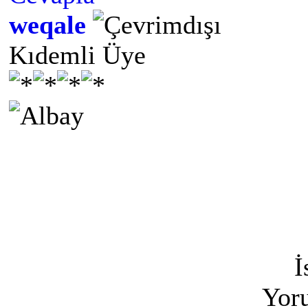
weqale
Kıdemli Üye
İ
Yoru