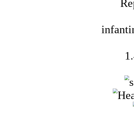
Re
infant
1