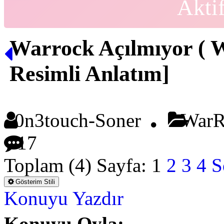
Akti
Warrock Açılmıyor ( 
Resimli Anlatım]
0n3touch-Soner
WarR
17
Toplam (4) Sayfa:
1
2
3
4
S
Gösterim Stili
Konuyu Yazdır
Konuyu Oyla: