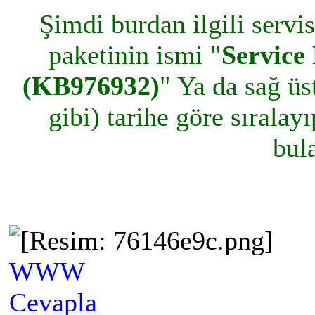
Şimdi burdan ilgili servis
paketinin ismi "
Service
(KB976932)
" Ya da sağ üs
gibi) tarihe göre sıralay
bula
WWW
Cevapla