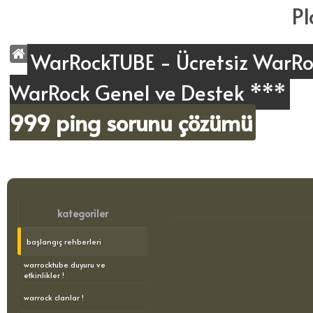
WarRockTUBE - Ücretsiz WarRoc
WarRock Genel ve Destek ***
999 ping sorunu çözümü
kategoriler
başlangıç rehberleri
warrocktube duyuru ve
etkinlikler !
warrock clanlar !