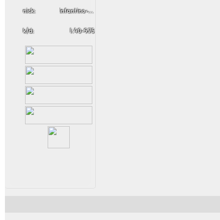
nick:
Infantino-Skypulszz
k/d:
1.40-9.75