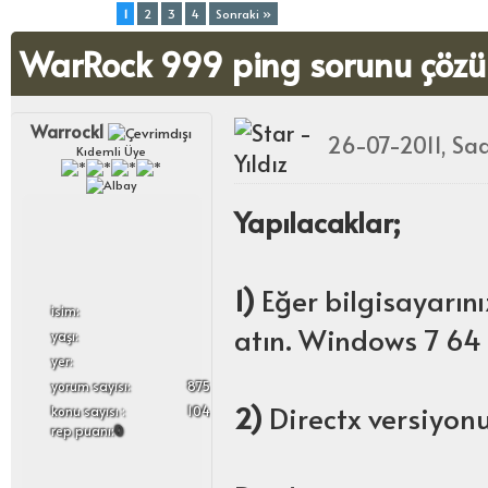
Toplam (4) Sayfa:
1
2
3
4
Sonraki »
WarRock 999 ping sorunu çöz
Warrock1
26-07-2011, Sa
Kıdemli Üye
Yapılacaklar;
1)
Eğer bilgisayarın
i̇sim:
atın. Windows 7 64 
yaşı:
yer:
yorum sayısı:
875
2)
Directx versiyon
konu sayısı :
104
rep puanı:
0