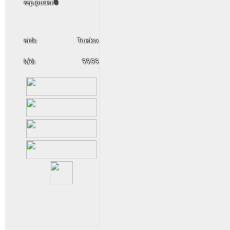
rep puanı:
0
nick:
Trunksx
k/d:
99.99