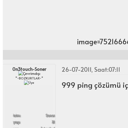
image=75216666
26-07-2011, Saat:07:11
0n3touch-Soner
°•BOZKURTLAR•°
999 ping çözümü iç
i̇sim:
Soner
yaşı:
21