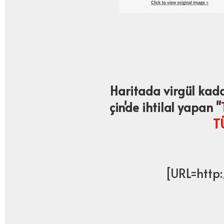
Haritada virgül kada
çin'de ihtilal yapan "
T
[URL=http