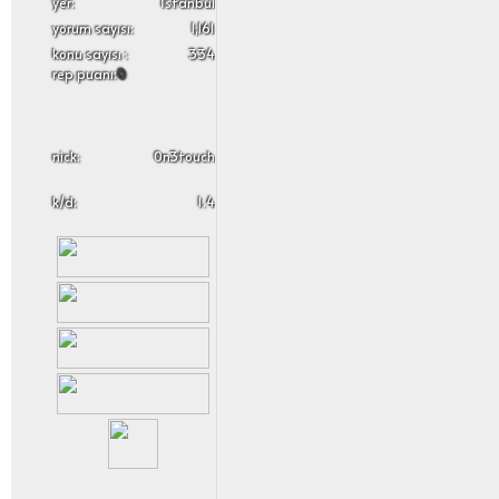
yer:
İstanbul
yorum sayısı:
1,161
konu sayısı :
334
rep puanı:
0
nick:
0n3touch
k/d:
1.4