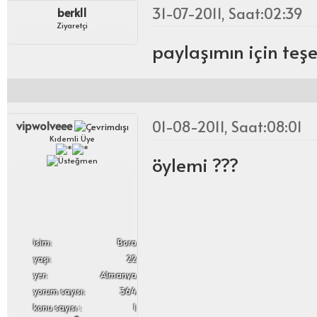
31-07-2011, Saat:02:39
berk11
Ziyaretçi
paylaşımın için teşe
01-08-2011, Saat:08:01
vipwolveee
Kıdemli Üye
öylemi ???
i̇sim:
Bora
yaşı:
22
yer:
Almanya
yorum sayısı:
364
konu sayısı :
1