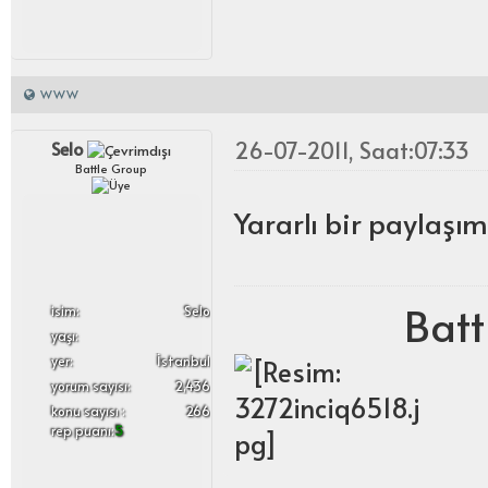
WWW
26-07-2011, Saat:07:33
Selo
Battle Group
Yararlı bir paylaşı
Batt
i̇sim:
Selo
yaşı:
yer:
İstanbul
yorum sayısı:
2,436
konu sayısı :
266
rep puanı:
5