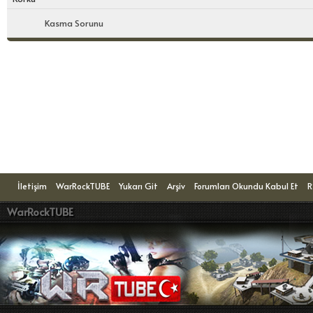
Kasma Sorunu
Konuyu Okuyanlar: 1 Ziyaretçi
İletişim
WarRockTUBE
Yukarı Git
Arşiv
Forumları Okundu Kabul Et
R
WarRockTUBE