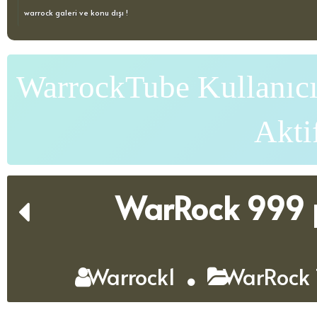
warrock galeri ve konu dışı !
WarrockTube Kullanıcı
Akti
WarRock 999 
Warrock1
WarRock 