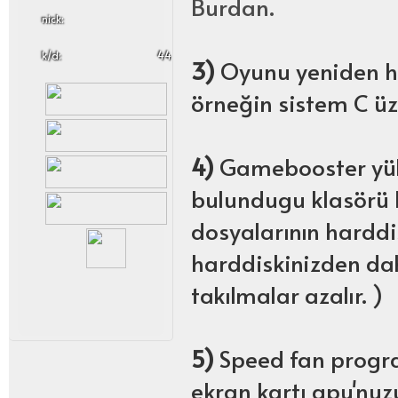
Burdan.
nick:
k/d:
44
3)
Oyunu yeniden har
örneğin sistem C üz
4)
Gamebooster yükle
bulundugu klasörü b
dosyalarının harddi
harddiskinizden da
takılmalar azalır. )
5)
Speed fan program
ekran kartı gpu'nuz