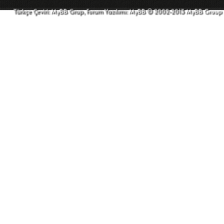
Türkçe Çeviri:
MyBB
Grup, Forum Yazılımı:
MyBB
© 2002-2013
MyBB Group