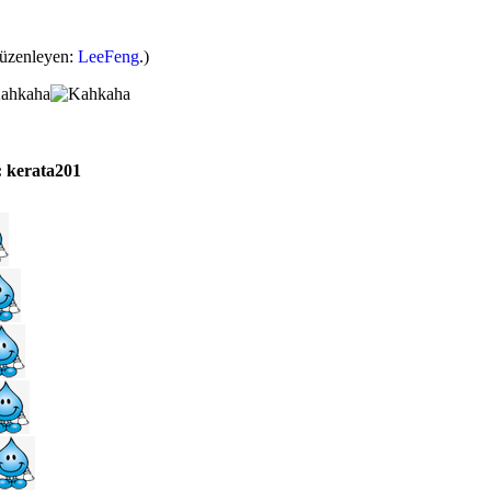
Düzenleyen:
LeeFeng
.)
: kerata201