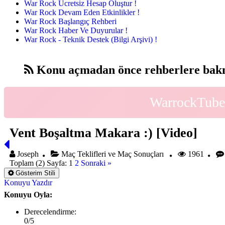
War Rock Ücretsiz Hesap Oluştur !
War Rock Devam Eden Etkinlikler !
War Rock Başlangıç Rehberi
War Rock Haber Ve Duyurular !
War Rock - Teknik Destek (Bilgi Arşivi) !
Konu açmadan önce rehberlere bakm
WarrockTube 
Vent Boşaltma Makara :) [Video]
Joseph
Maç Teklifleri ve Maç Sonuçları
1961
Toplam (2) Sayfa:
1
2
Sonraki »
Gösterim Stili
Konuyu Yazdır
Konuyu Oyla:
Derecelendirme:
0/5