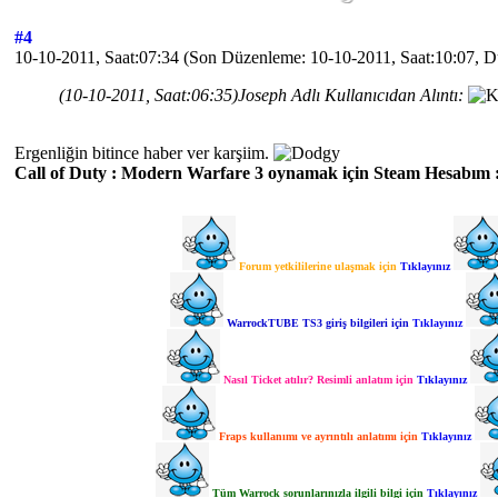
#4
10-10-2011, Saat:07:34
(Son Düzenleme: 10-10-2011, Saat:10:07, 
(10-10-2011, Saat:06:35)
Joseph Adlı Kullanıcıdan Alıntı:
Ergenliğin bitince haber ver karşiim.
Call of Duty : Modern Warfare 3 oynamak için Steam Hesabım 
Forum yetkililerine ulaşmak için
Tıklayınız
WarrockTUBE TS3 giriş bilgileri için
Tıklayınız
Nasıl Ticket atılır? Resimli anlatım için
Tıklayınız
Fraps kullanımı ve ayrıntılı anlatımı için
Tıklayınız
Tüm Warrock sorunlarınızla ilgili bilgi için
Tıklayınız