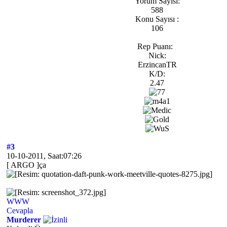
Yorum Sayısı:
588
Konu Sayısı :
106
Rep Puanı:
Nick:
ErzincanTR
K/D:
2.47
#3
10-10-2011, Saat:07:26
[ ARGO ]ça
WWW
Cevapla
Murderer