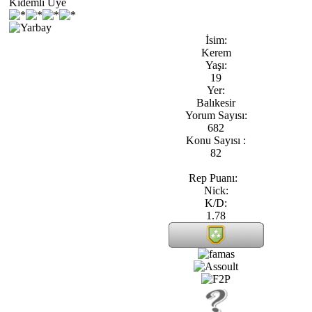
Kıdemli Üye
İsim:
Kerem
Yaşı:
19
Yer:
Balıkesir
Yorum Sayısı:
682
Konu Sayısı :
82
Rep Puanı:
Nick:
K/D:
1.78