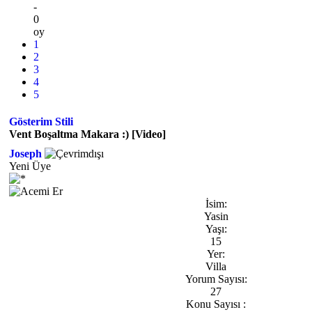
-
0
oy
1
2
3
4
5
Gösterim Stili
Vent Boşaltma Makara :) [Video]
Joseph
Yeni Üye
İsim:
Yasin
Yaşı:
15
Yer:
Villa
Yorum Sayısı:
27
Konu Sayısı :