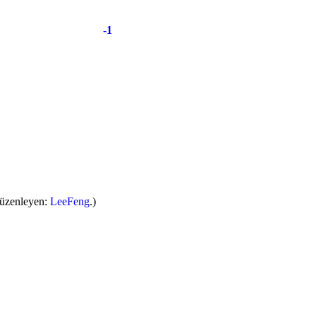
-1
Düzenleyen:
LeeFeng
.)