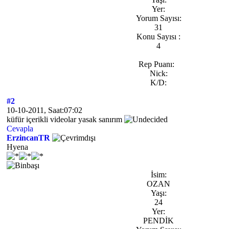
Yer:
Yorum Sayısı:
31
Konu Sayısı :
4
Rep Puanı:
Nick:
K/D:
#2
10-10-2011, Saat:07:02
küfür içerikli videolar yasak sanırım
Cevapla
ErzincanTR
Hyena
İsim:
OZAN
Yaşı:
24
Yer:
PENDİK