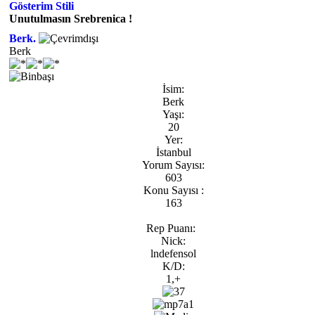
Gösterim Stili
Unutulmasın Srebrenica !
Berk.
Berk
İsim:
Berk
Yaşı:
20
Yer:
İstanbul
Yorum Sayısı:
603
Konu Sayısı :
163
Rep Puanı:
Nick:
lndefensol
K/D:
1,+