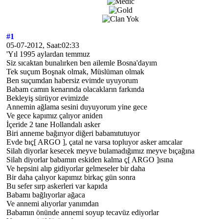
#1
05-07-2012, Saat:02:33
'Yıl 1995 aylardan temmuz
Siz sıcaktan bunalırken ben ailemle Bosna'dayım
Tek suçum Boşnak olmak, Müslüman olmak
Ben suçumdan habersiz evimde uyuyorum
Babam camın kenarında olacakların farkında
Bekleyiş sürüyor evimizde
Annemin ağlama sesini duyuyorum yine gece
Ve gece kapımız çalıyor aniden
İçeride 2 tane Hollandalı asker
Biri anneme bağırıyor diğeri babamıtutuyor
Evde bıç[ ARGO ], çatal ne varsa topluyor asker amcalar
Silah diyorlar kesecek meyve bulamadığımız meyve bıçağına
Silah diyorlar babamın eskiden kalma ç[ ARGO ]ısına
Ve hepsini alıp gidiyorlar gelmeseler bir daha
Bir daha çalıyor kapımız birkaç gün sonra
Bu sefer sırp askerleri var kapıda
Babamı bağlıyorlar ağaca
Ve annemi alıyorlar yanımdan
Babamın önünde annemi soyup tecavüz ediyorlar