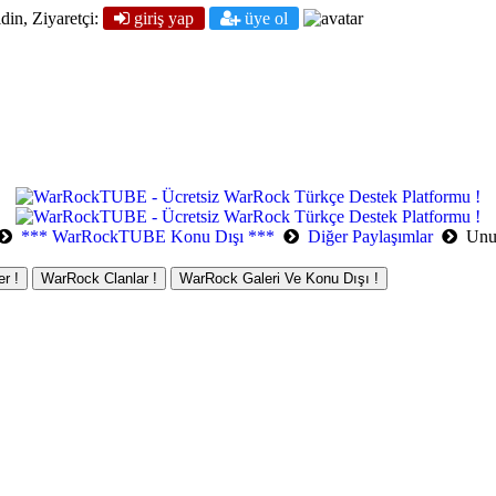
din, Ziyaretçi:
giriş yap
üye ol
*** WarRockTUBE Konu Dışı ***
Diğer Paylaşımlar
Unut
r !
WarRock Clanlar !
WarRock Galeri Ve Konu Dışı !