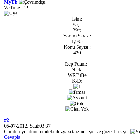
MyTh
WrTube ! ! !
İsim:
Yaşı:
Yer:
Yorum Sayısı:
1,995
Konu Sayısı :
420
Rep Puanı:
Nick:
WRTuBe
K/D:
#2
05-07-2012, Saat:03:37
Cumhuriyet dönemindeki düzyazı tarzında şiir ve güzel lirik şiir
Cevapla