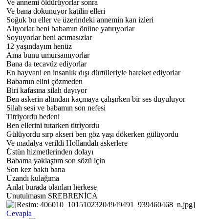
Ve annemi öldürüyorlar sonra
Ve bana dokunuyor katilin elleri
Soğuk bu eller ve üzerindeki annemin kan izleri
Alıyorlar beni babamın önüne yatırıyorlar
Soyuyorlar beni acımasızlar
12 yaşındayım henüz
Ama bunu umursamıyorlar
Bana da tecavüz ediyorlar
En hayvani en insanlık dışı dürtüleriyle hareket ediyorlar
Babamın elini çözmeden
Biri kafasına silah dayıyor
Ben askerin altından kaçmaya çalışırken bir ses duyuluyor
Silah sesi ve babamın son nefesi
Titriyordu bedeni
Ben ellerini tutarken titriyordu
Gülüyordu sırp akseri ben göz yaşı dökerken gülüyordu
Ve madalya verildi Hollandalı askerlere
Üstün hizmetlerinden dolayı
Babama yaklaştım son sözü için
Son kez baktı bana
Uzandı kulağıma
Anlat burada olanları herkese
Unutulmasın SREBRENİCA
Cevapla