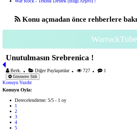
War Rock - Teknik Destek (Bilgi Arşivi) !
Konu açmadan önce rehberlere bakm
WarrockTube 
Unutulmasın Srebrenica !
Berk.
Diğer Paylaşımlar
727
1
Gösterim Stili
Konuyu Yazdır
Konuyu Oyla:
Derecelendirme: 5/5 - 1 oy
1
2
3
4
5