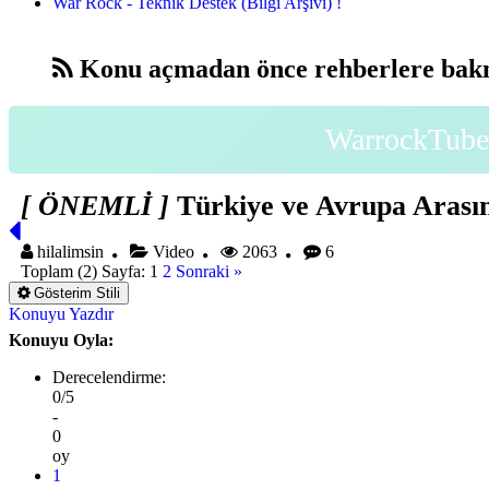
War Rock - Teknik Destek (Bilgi Arşivi) !
Konu açmadan önce rehberlere bakm
WarrockTube 
[ ÖNEMLİ ]
Türkiye ve Avrupa Arasın
hilalimsin
Video
2063
6
Toplam (2) Sayfa:
1
2
Sonraki »
Gösterim Stili
Konuyu Yazdır
Konuyu Oyla:
Derecelendirme:
0/5
-
0
oy
1