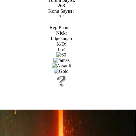
Yorum Sayısı:
268
Konu Sayısı :
32
Rep Puanı:
Nick:
bilgekaqan
K/D:
1.54