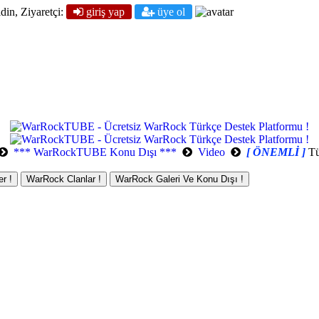
din, Ziyaretçi:
giriş yap
üye ol
*** WarRockTUBE Konu Dışı ***
Video
[ ÖNEMLİ ]
Tü
r !
WarRock Clanlar !
WarRock Galeri Ve Konu Dışı !