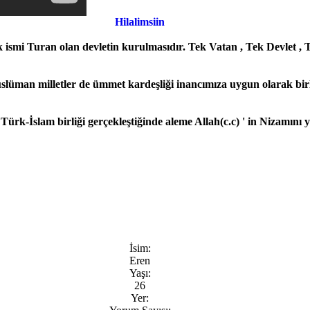
Hilalimsiin
ismi Turan olan devletin kurulmasıdır. Tek Vatan , Tek Devlet , Tek
man milletler de ümmet kardeşliği inancımıza uygun olarak birliği
 Türk-İslam birliği gerçekleştiğinde aleme Allah(c.c) ' in Nizamı
İsim:
Eren
Yaşı:
26
Yer: