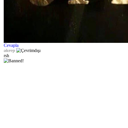
Cevapla
akrep
rsh