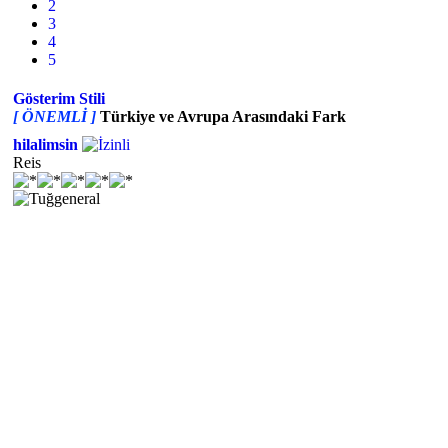
2
3
4
5
Gösterim Stili
[ ÖNEMLİ ]
Türkiye ve Avrupa Arasındaki Fark
hilalimsin
Reis