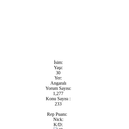
İsim:
Yaşı:
30
Yer:
Angaralı
Yorum Sayısı:
1,277
Konu Sayısı :
233
Rep Puanı:
Nick:
K/D: