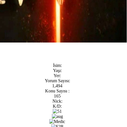
İsim:
Yaşı:
Yer:
Yorum Sayısı:
1,494
Konu Sayısı :
165
Nick:
K/D: