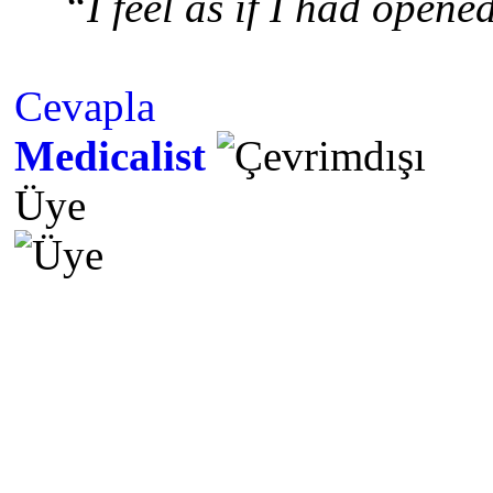
“I feel as if I had open
Cevapla
Medicalist
Üye