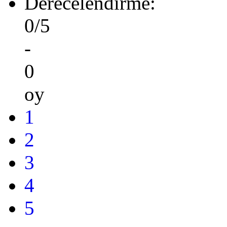
Derecelendirme:
0/5
-
0
oy
1
2
3
4
5