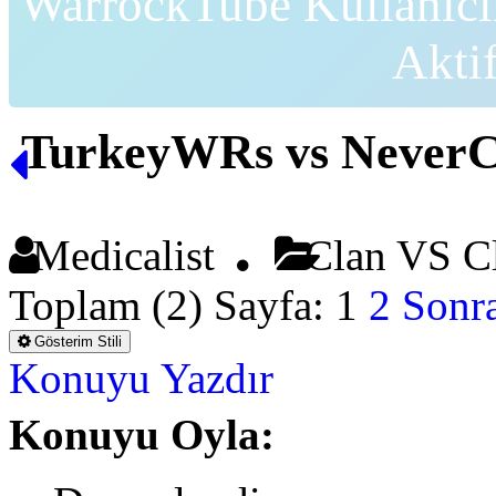
WarrockTube Kullanıcı
Akti
TurkeyWRs vs Never
Medicalist
Clan VS C
Toplam (2) Sayfa:
1
2
Sonra
Gösterim Stili
Konuyu Yazdır
Konuyu Oyla: