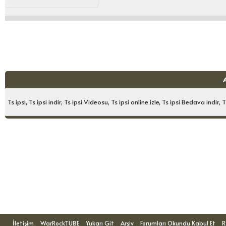
Ts ipsi, Ts ipsi indir, Ts ipsi Videosu, Ts ipsi online izle, Ts ipsi Bedava indir,
Konuyu Okuyanlar: 1 Ziyaretçi
İletişim
WarRockTUBE
Yukarı Git
Arşiv
Forumları Okundu Kabul Et
R