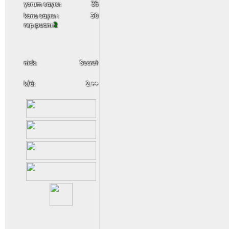
yorum sayısı:
35
konu sayısı :
30
rep puanı:
2
nick:
Secret
k/d:
2.++