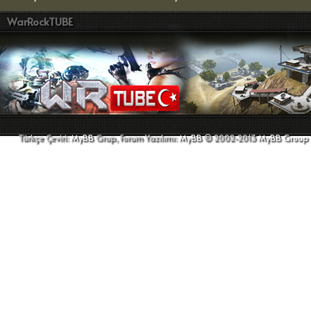
WarRockTUBE
Türkçe Çeviri:
MyBB
Grup, Forum Yazılımı:
MyBB
© 2002-2013
MyBB Group