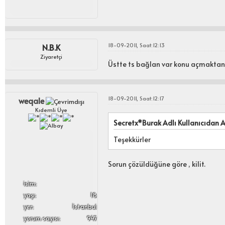
18-09-2011, Saat:12:13
N.B.K
Ziyaretçi
Üstte ts bağlan var konu açmaktan
18-09-2011, Saat:12:17
weqale
Kıdemli Üye
Secretx*Burak Adlı Kullanıcıdan Al
Teşekkürler
Sorun çözüldüğüne göre , kilit.
i̇sim:
yaşı:
18
yer:
İstanbul
yorum sayısı:
947