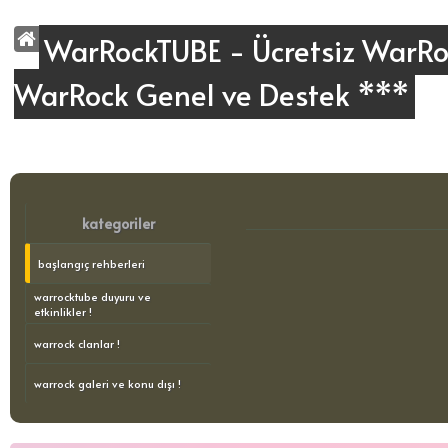
WarRockTUBE - Ücretsiz WarRoc
WarRock Genel ve Destek ***
kategoriler
başlangıç rehberleri
warrocktube duyuru ve
etkinlikler !
warrock clanlar !
warrock galeri ve konu dışı !