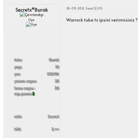
18-09-2011, Saat:12:05
Secretx*Burak
Warrock tube ts ipsini verirmisiniz ?
Üye
i̇sim:
Burak
yaşı:
18
yer:
KONYA
yorum sayısı:
35
konu sayısı :
30
rep puanı:
2
nick:
Secret
k/d:
2.++