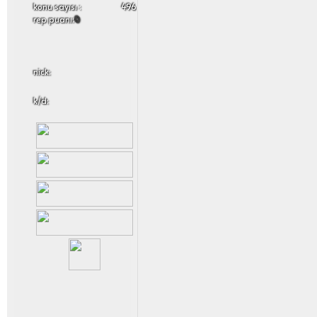
konu sayısı :
496
rep puanı:
0
nick:
k/d: