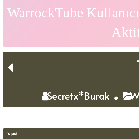
WarrockTube Kullanıcı
Akti
Secretx*Burak
Wa
Ts ipsi