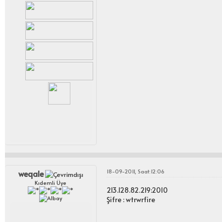
18-09-2011, Saat:12:06
weqale
Kıdemli Üye
213.128.82.219:2010
Şifre : wtrwrfire