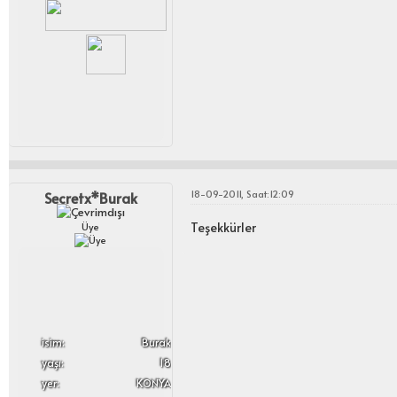
18-09-2011, Saat:12:09
Secretx*Burak
Teşekkürler
Üye
i̇sim:
Burak
yaşı:
18
yer:
KONYA