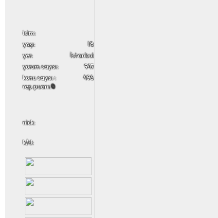
i̇sim:
yaşı:
18
yer:
İstanbul
yorum sayısı:
947
konu sayısı :
496
rep puanı:
0
nick:
k/d: