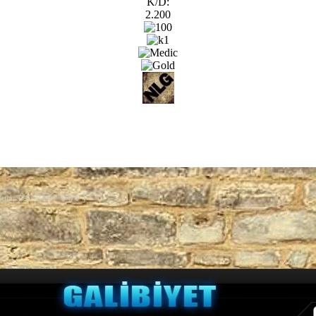
K/D:
2.200