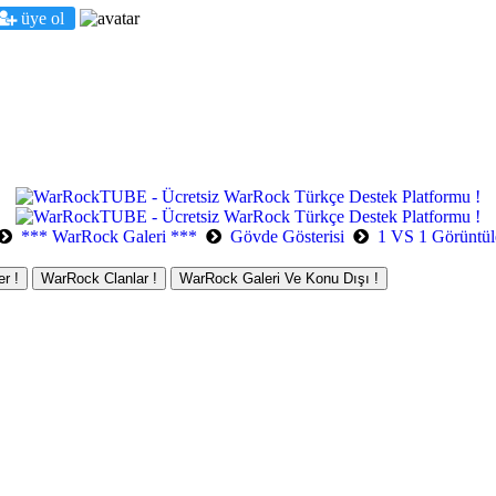
üye ol
*** WarRock Galeri ***
Gövde Gösterisi
1 VS 1 Görüntül
r !
WarRock Clanlar !
WarRock Galeri Ve Konu Dışı !