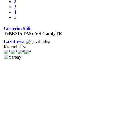
2
3
4
5
Gösterim Stili
TrBESIKTASx VS CandyTR
LazoLessa
Kıdemli Üye