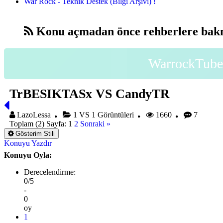
War Rock - Teknik Destek (Bilgi Arşivi) !
Konu açmadan önce rehberlere bakm
WarrockTube 
TrBESIKTASx VS CandyTR
LazoLessa
1 VS 1 Görüntüleri
1660
7
Toplam (2) Sayfa:
1
2
Sonraki »
Gösterim Stili
Konuyu Yazdır
Konuyu Oyla:
Derecelendirme:
0/5
-
0
oy
1