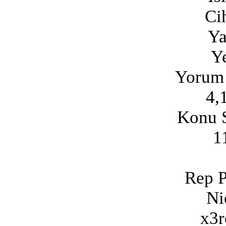
Ci
Ya
Ye
Yorum 
4,
Konu S
1
Rep P
Ni
x3r