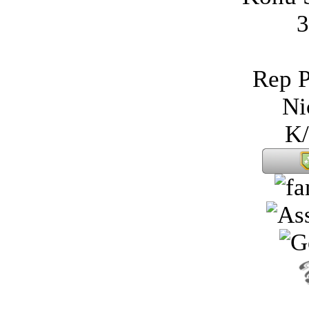
3
Rep P
Ni
K/