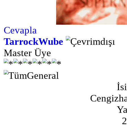
Cevapla
TarrockWube
Master Üye
İs
Cengizh
Ya
2