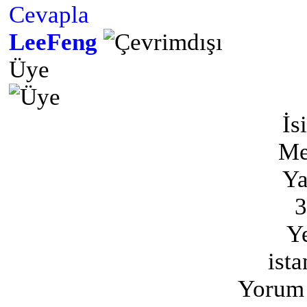
Cevapla
LeeFeng
Üye
İs
Me
Ya
3
Ye
ista
Yorum 