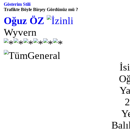
Gösterim Stili
Trafikte Böyle Birşey Gördünüz mü ?
Oğuz ÖZ
Wyvern
İs
Oğ
Ya
2
Ye
Balı