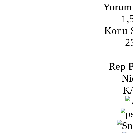
Yorum 
1,
Konu S
2
Rep P
Ni
K/