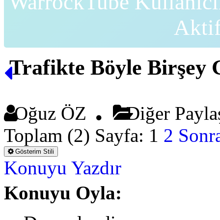
WarrockTube Kullanıcı
Akti
Trafikte Böyle Birşey
Oğuz ÖZ
Diğer Payl
Toplam (2) Sayfa:
1
2
Sonra
Gösterim Stili
Konuyu Yazdır
Konuyu Oyla: