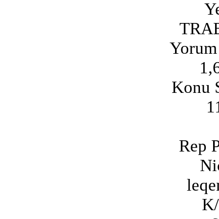
Ye
TRA
Yorum 
1,
Konu S
1
Rep P
Ni
leqe
K/