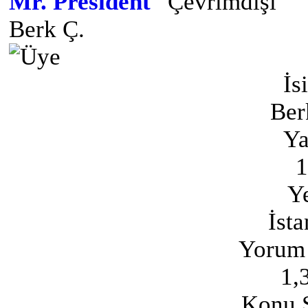
Mr. President
Berk Ç.
İs
Ber
Ya
1
Ye
İsta
Yorum 
1,
Konu S