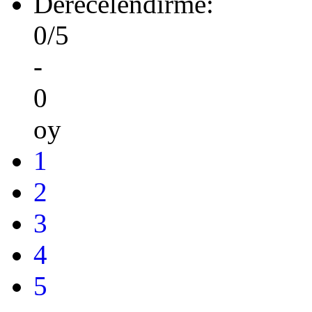
Derecelendirme:
0/5
-
0
oy
1
2
3
4
5