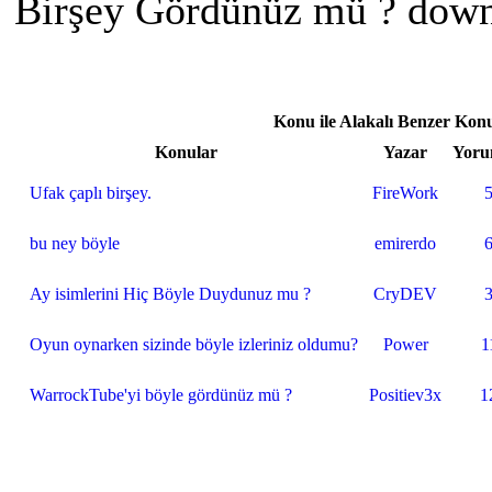
Birşey Gördünüz mü ? dow
Konu ile Alakalı Benzer Kon
Konular
Yazar
Yoru
Ufak çaplı birşey.
FireWork
bu ney böyle
emirerdo
Ay isimlerini Hiç Böyle Duydunuz mu ?
CryDEV
Oyun oynarken sizinde böyle izleriniz oldumu?
Power
1
WarrockTube'yi böyle gördünüz mü ?
Positiev3x
1