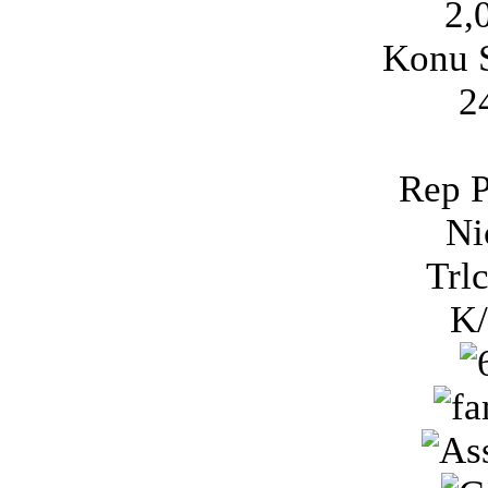
2,
Konu S
2
Rep P
Ni
Trlc
K/