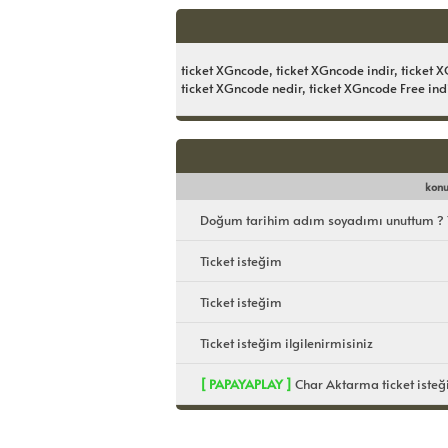
ticket XGncode, ticket XGncode indir, ticket 
ticket XGncode nedir, ticket XGncode Free in
konu
Doğum tarihim adım soyadımı unuttum ? T
Ticket isteğim
Ticket isteğim
Ticket isteğim ilgilenirmisiniz
[ PAPAYAPLAY ]
Char Aktarma ticket isteği