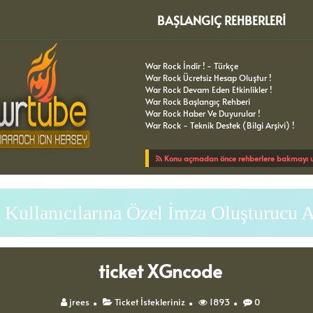
BAŞLANGIÇ REHBERLERI
War Rock İndir ! - Türkçe
War Rock Ücretsiz Hesap Oluştur !
War Rock Devam Eden Etkinlikler !
War Rock Başlangıç Rehberi
War Rock Haber Ve Duyurular !
War Rock - Teknik Destek (Bilgi Arşivi) !
Konu açmadan önce rehberlere bakmayı u
Kullanıcılarına Özel İmza Oluşturucu 
ticket XGncode
jrees
Ticket İstekleriniz
1893
0