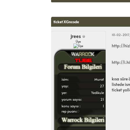
lendirme: 0/5 - 0 oy
ticket XGncode
10-02-2017,
jrees
Üye
http://hi
http://i.
kısa süre
i̇sim:
Murat
listede i
yaşı:
27
ticket yo
yer:
Yedikule
yorum sayısı:
21
konu sayısı :
1
rep puanı:
0