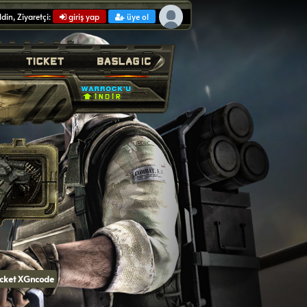
din, Ziyaretçi:
giriş yap
üye ol
icket XGncode