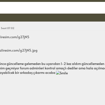
Kon
 Saat:07:02
zliresim.com/g27jN5
hizliresim.com/g27jN5.jpg
 önce güncelleme gelemeden bu uyarıdan 1-2 kez aldım güncellemeden 
smim geçmiyor forum adminleri kontrol amaçlı dediler ama hala açılm
llayabilcek bir arkadaş çıkarmı acaba