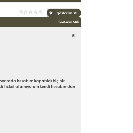
uyu Oyla:
gösterim stili
Gösterim Stili
#1
sonrada hesabım kapatıldı hiç bir
adı ticket atamıyorum kendi hesabımdan