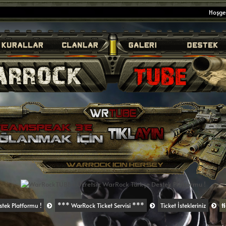
Hoşgel
t
tek Platformu !
*** WarRock Ticket Servisi ***
Ticket İstekleriniz