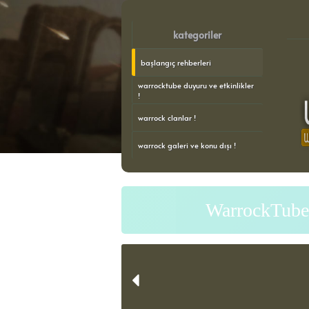
kategoriler
başlangıç rehberleri
warrocktube duyuru ve etkinlikler
!
warrock clanlar !
warrock galeri ve konu dışı !
WarrockTube 