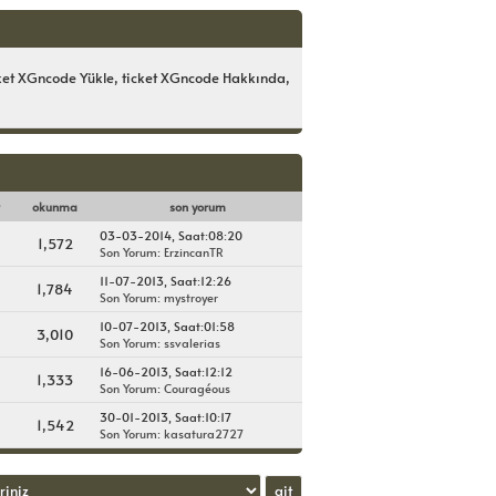
icket XGncode Yükle, ticket XGncode Hakkında,
okunma
son yorum
03-03-2014, Saat:08:20
1,572
Son Yorum
:
ErzincanTR
11-07-2013, Saat:12:26
1,784
Son Yorum
:
mystroyer
10-07-2013, Saat:01:58
3,010
Son Yorum
:
ssvalerias
16-06-2013, Saat:12:12
1,333
Son Yorum
:
Couragéous
30-01-2013, Saat:10:17
1,542
Son Yorum
:
kasatura2727