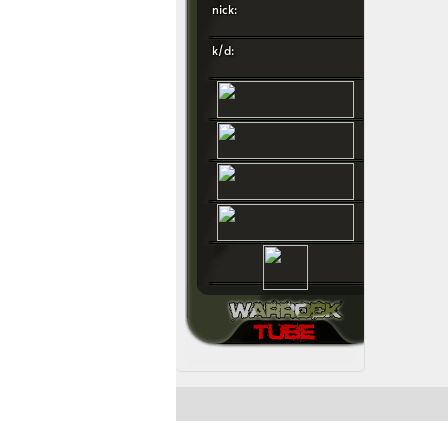
nick:
k/d: