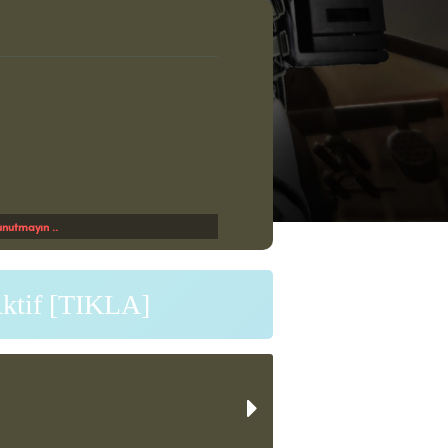
nutmayın ..
Aktif [TIKLA]