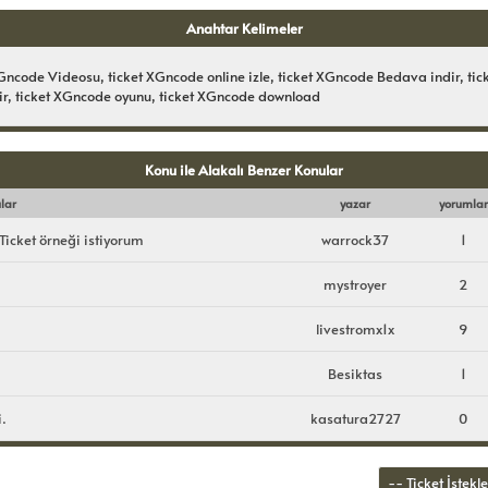
Anahtar Kelimeler
XGncode Videosu, ticket XGncode online izle, ticket XGncode Bedava indir, t
dir, ticket XGncode oyunu, ticket XGncode download
Konu ile Alakalı Benzer Konular
lar
yazar
yorumlar
icket örneği istiyorum
warrock37
1
mystroyer
2
livestromx1x
9
Besiktas
1
.
kasatura2727
0
Hızlı Menü: