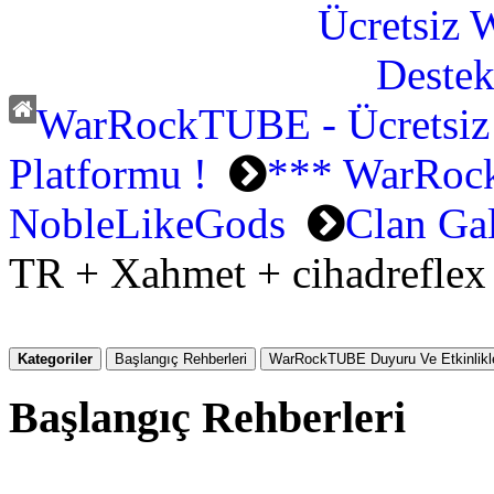
WarRockTUBE - Ücretsiz
Platformu !
*** WarRock
NobleLikeGods
Clan Gal
TR + Xahmet + cihadreflex
Kategoriler
Başlangıç Rehberleri
WarRockTUBE Duyuru Ve Etkinlikle
Başlangıç Rehberleri