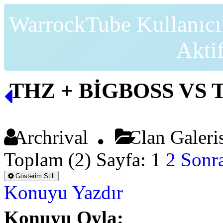
WarrockTube Kullanıcı
Akti
THZ + BİGBOSS VS TR
Archrival
Clan Galer
Toplam (2) Sayfa:
1
2
Sonra
Gösterim Stili
Konuyu Yazdır
Konuyu Oyla: