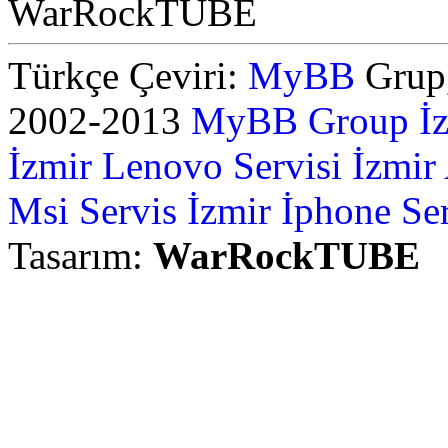
WarRockTUBE
Türkçe Çeviri:
MyBB
Grup,
2002-2013
MyBB Group
İ
İzmir Lenovo Servisi
İzmir
Msi Servis İzmir
İphone Ser
Tasarım:
WarRockTUBE