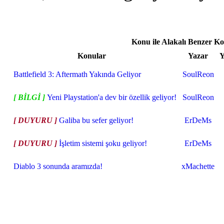
Konu ile Alakalı Benzer K
Konular
Yazar
Y
Battlefield 3: Aftermath Yakında Geliyor
SoulReon
[ BİLGİ ]
Yeni Playstation'a dev bir özellik geliyor!
SoulReon
[ DUYURU ]
Galiba bu sefer geliyor!
ErDeMs
[ DUYURU ]
İşletim sistemi şoku geliyor!
ErDeMs
Diablo 3 sonunda aramızda!
xMachette