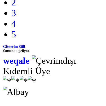
2
3
4
5
Gösterim Stili
Sonunda geliyor!
weqale
Kıdemli Üye