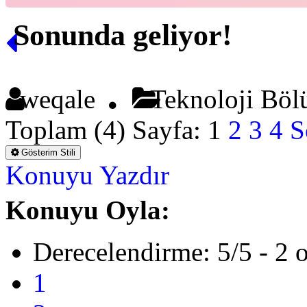
Sonunda geliyor!
weqale
Teknoloji Bö
Toplam (4) Sayfa:
1
2
3
4
S
Gösterim Stili
Konuyu Yazdır
Konuyu Oyla:
Derecelendirme: 5/5 - 2 
1