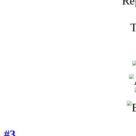
Re
T
#3