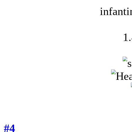
infant
1
#4