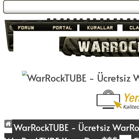
Forum Gündemi:
Duyuru 2
WarRockTUBE - Ücretsiz WarRoc