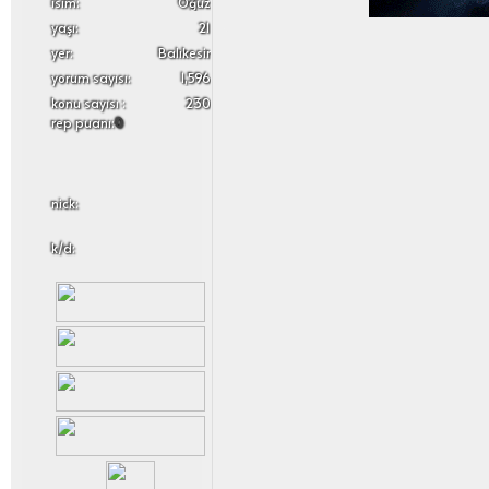
i̇sim:
Oğuz
yaşı:
21
yer:
Balıkesir
yorum sayısı:
1,596
konu sayısı :
230
rep puanı:
0
nick:
k/d: