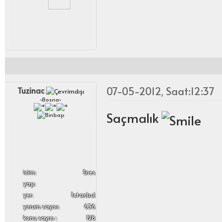
07-05-2012, Saat:12:37
Tuzinac
~Bosna~
Saçmalık
i̇sim:
Enes
yaşı:
yer:
İstanbul
yorum sayısı:
636
konu sayısı :
128