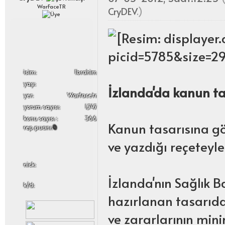
WarFaceTR
CryDEV
.)
i̇sim:
Ibrahim
yaşı:
İzlanda'da kanun t
yer:
Warfacetr
yorum sayısı:
1,747
konu sayısı :
366
Kanun tasarısına gö
rep puanı:
0
ve yazdığı reçeteyle
nick:
İzlanda'nın Sağlık B
k/d:
hazırlanan tasarıda
ve zararlarının min