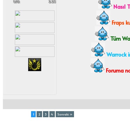
k/d:
2.23
Nasıl T
Fraps ku
Tüm Warr
Warrock i
Foruma nas
Toplam (4) Sayfa:
1
2
3
4
Sonraki »