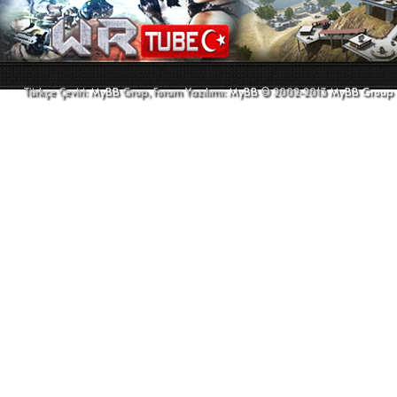
Türkçe Çeviri:
MyBB
Grup, Forum Yazılımı:
MyBB
© 2002-2013
MyBB Group