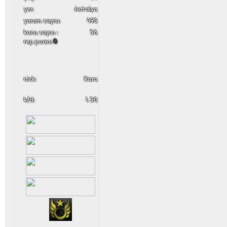
yer:
Antalya
yorum sayısı:
495
konu sayısı :
56
rep puanı:
0
nick:
Kara
k/d:
1.50