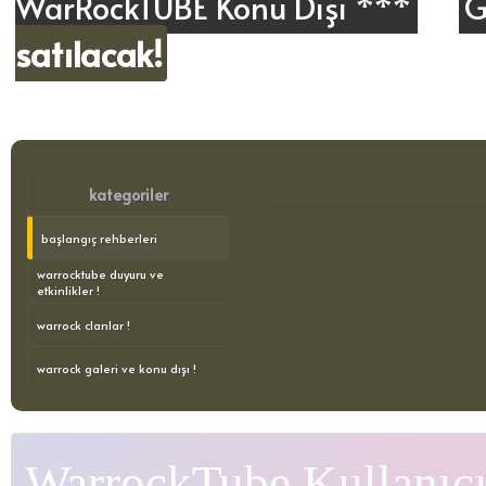
WarRockTUBE Konu Dışı ***
G
satılacak!
kategoriler
başlangıç rehberleri
warrocktube duyuru ve
etkinlikler !
warrock clanlar !
warrock galeri ve konu dışı !
WarrockTube Kullanıcı