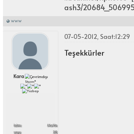
ash3/20684_5069956
WWW
07-05-2012, Saat:12:29
Teşekkürler
Kara
Storm*
i̇sim:
Metin
yaşı:
20