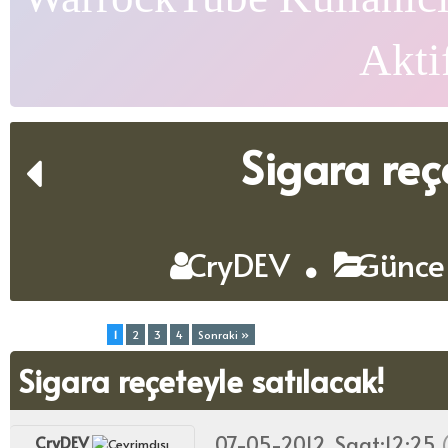
Akti
Sigara reç
CryDEV
Günce
Toplam (4) Sayfa:
1
2
3
4
Sonraki »
Sigara reçeteyle satılacak!
07-05-2012, Saat:12:25
CryDEV