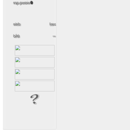
rep puanı:
0
nick:
Law
k/d:
--