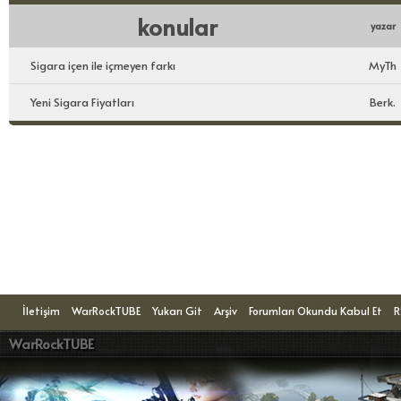
konular
yazar
Sigara içen ile içmeyen farkı
MyTh
Yeni Sigara Fiyatları
Berk.
Konuyu Okuyanlar: 1 Ziyaretçi
İletişim
WarRockTUBE
Yukarı Git
Arşiv
Forumları Okundu Kabul Et
R
WarRockTUBE