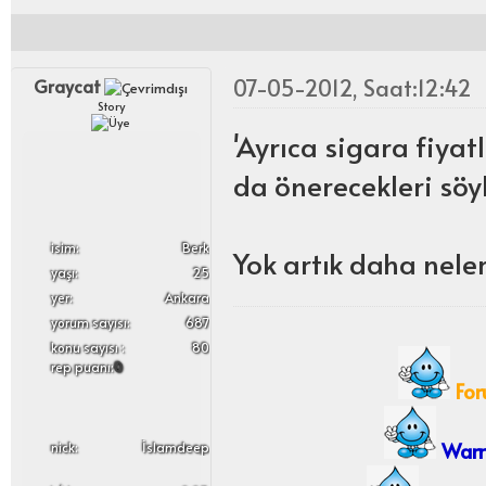
07-05-2012, Saat:12:42
Graycat
Story
'Ayrıca sigara fiyat
da önerecekleri söyl
i̇sim:
Berk
Yok artık daha nele
yaşı:
25
yer:
Ankara
yorum sayısı:
687
konu sayısı :
80
rep puanı:
0
For
Warro
nick:
İslamdeep