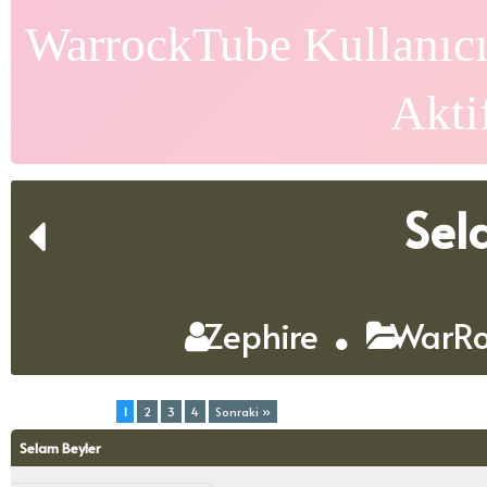
WarrockTube Kullanıcı
Akti
Sel
Zephire
WarRo
Toplam (4) Sayfa:
1
2
3
4
Sonraki »
Selam Beyler