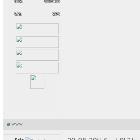
nick:
Marquez
k/d:
2.99
WWW
Selo