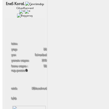
EneS KoraL
CihadServant
i̇sim:
yaşı:
22
yer:
İstanbul
yorum sayısı:
249
konu sayısı :
52
rep puanı:
0
nick:
XDissolved
k/d: