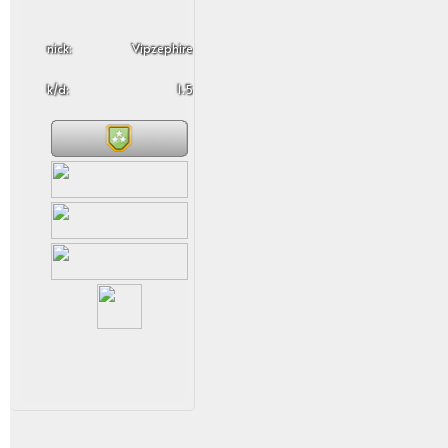
nick:
Vipzephire
k/d:
1.5