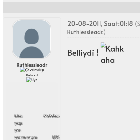
20-08-2011, Saat:01:18
(S
Ruthlessleadr
.)
Belliydi !
Ruthlessleadr
Retired
i̇sim:
Metehan
yaşı:
yer:
yorum sayısı:
1,138