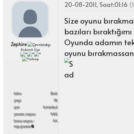
20-08-2011, Saat:01:16
(
Size oyunu bırakmam
bazıları bıraktığımı
Oyunda adamın teki 
Zephire
oyunu bırakmassan
Kıdemli Üye
i̇sim:
Emir
yaşı:
18
yer:
Istanbul
yorum sayısı:
466
konu sayısı :
44
rep puanı:
0