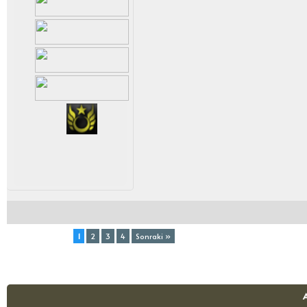
Toplam (4) Sayfa:
1
2
3
4
Sonraki »