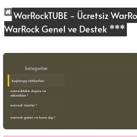
WarRockTUBE - Ücretsiz WarRoc
WarRock Genel ve Destek ***
kategoriler
başlangıç rehberleri
warrocktube duyuru ve
etkinlikler !
warrock clanlar !
warrock galeri ve konu dışı !