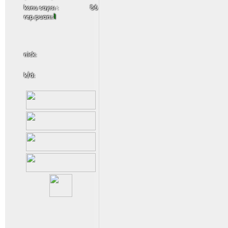
konu sayısı :
86
rep puanı:
1
nick:
k/d: