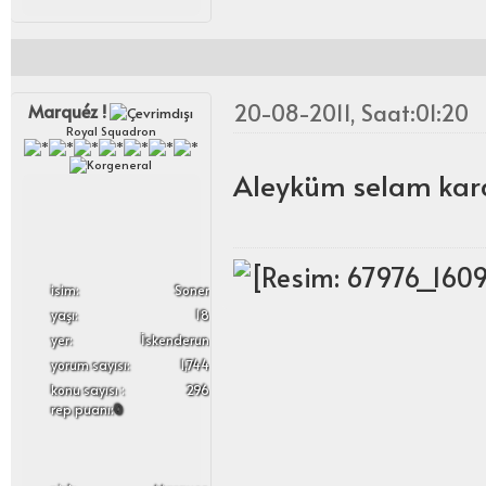
20-08-2011, Saat:01:20
Marquéz !
Royal Squadron
Aleyküm selam ka
i̇sim:
Soner
yaşı:
18
yer:
İskenderun
yorum sayısı:
1,744
konu sayısı :
296
rep puanı:
0