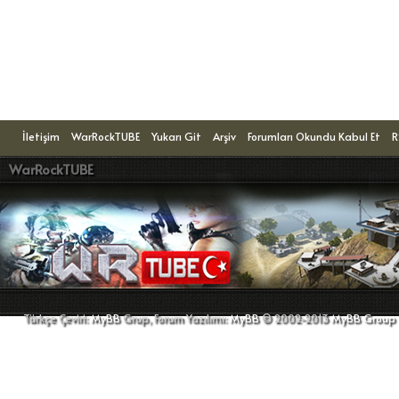
Konuyu Okuyanlar: 1 Ziyaretçi
İletişim
WarRockTUBE
Yukarı Git
Arşiv
Forumları Okundu Kabul Et
R
WarRockTUBE
Türkçe Çeviri:
MyBB
Grup, Forum Yazılımı:
MyBB
© 2002-2013
MyBB Group