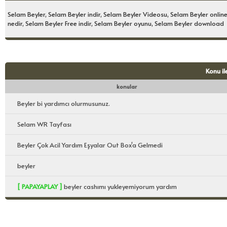
Selam Beyler, Selam Beyler indir, Selam Beyler Videosu, Selam Beyler online
nedir, Selam Beyler Free indir, Selam Beyler oyunu, Selam Beyler download
Konu il
konular
Beyler bi yardımcı olurmusunuz.
Selam WR Tayfası
Beyler Çok Acil Yardım Eşyalar Out Box'a Gelmedi
beyler
[ PAPAYAPLAY ]
beyler cashımı yukleyemiyorum yardım