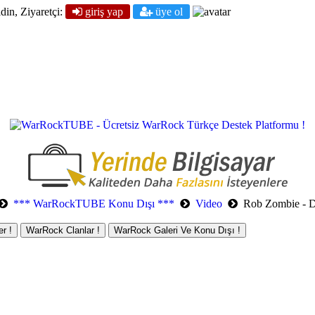
din, Ziyaretçi:
giriş yap
üye ol
*** WarRockTUBE Konu Dışı ***
Video
Rob Zombie - D
r !
WarRock Clanlar !
WarRock Galeri Ve Konu Dışı !