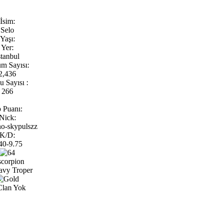
İsim:
Selo
Yaşı:
Yer:
stanbul
m Sayısı:
2,436
 Sayısı :
266
 Puanı:
Nick:
no-skypulszz
K/D:
40-9.75