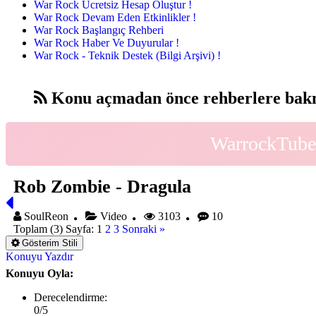
War Rock Ücretsiz Hesap Oluştur !
War Rock Devam Eden Etkinlikler !
War Rock Başlangıç Rehberi
War Rock Haber Ve Duyurular !
War Rock - Teknik Destek (Bilgi Arşivi) !
Konu açmadan önce rehberlere bakm
WarrockTube 
Rob Zombie - Dragula
SoulReon
Video
3103
10
Toplam (3) Sayfa:
1
2
3
Sonraki »
Gösterim Stili
Konuyu Yazdır
Konuyu Oyla:
Derecelendirme:
0/5