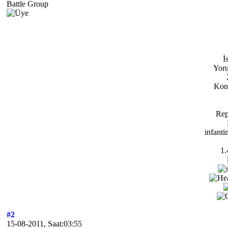
Battle Group
İ
Yoru
Konu
Rep
infanti
1.
#2
15-08-2011, Saat:03:55