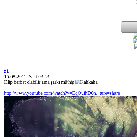
#1
15-08-2011, Saat:03:53
Klip berbat olabilir ama şarkı müthiş
http://www.youtube.com/watch?v=EqQuihD0h...ture=share