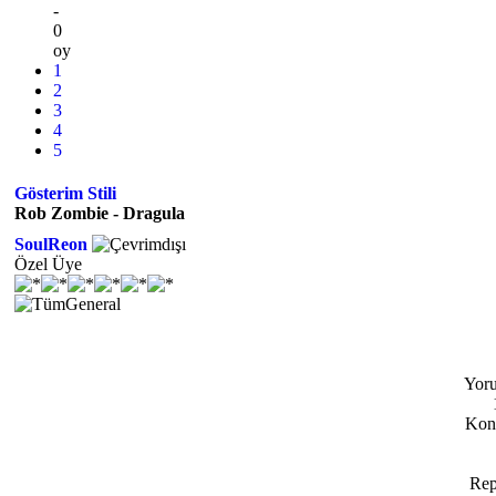
-
0
oy
1
2
3
4
5
Gösterim Stili
Rob Zombie - Dragula
SoulReon
Özel Üye
Yoru
Konu
Rep