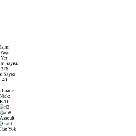
İsim:
Yaşı:
Yer:
m Sayısı:
376
 Sayısı :
49
 Puanı:
Nick:
K/D: