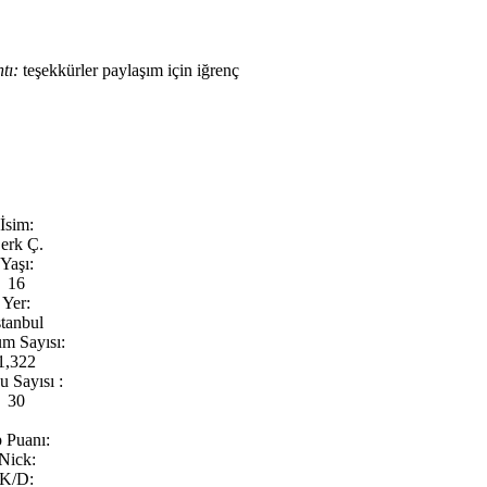
ntı:
teşekkürler paylaşım için iğrenç
İsim:
erk Ç.
Yaşı:
16
Yer:
stanbul
m Sayısı:
1,322
 Sayısı :
30
 Puanı:
Nick:
K/D: