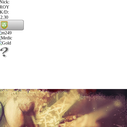
Nick:
ROY
K/D:
2.30