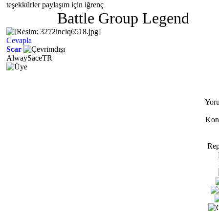
teşekkürler paylaşım için iğrenç
Battle Group Legend
Cevapla
Scar
AlwaySaceTR
Yoru
Konu
Rep