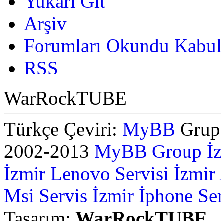
Yukarı Git
Arşiv
Forumları Okundu Kabul
RSS
WarRockTUBE
Türkçe Çeviri:
MyBB
Grup,
2002-2013
MyBB Group
İ
İzmir Lenovo Servisi
İzmir
Msi Servis İzmir
İphone Ser
Tasarım:
WarRockTUBE