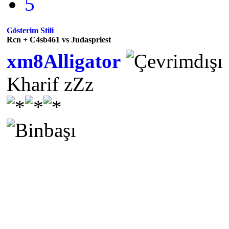
5
Gösterim Stili
Rcn + C4sb461 vs Judaspriest
xm8Alligator
Kharif zZz