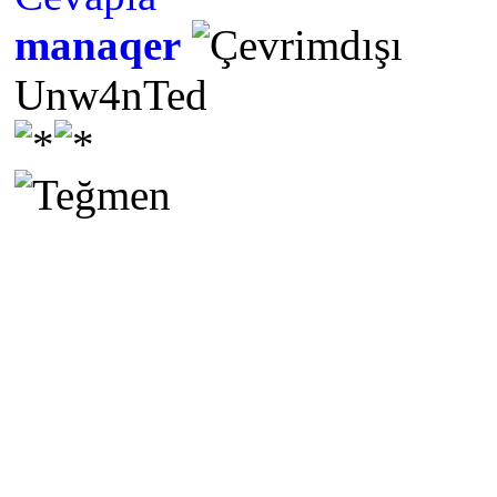
manaqer
Unw4nTed