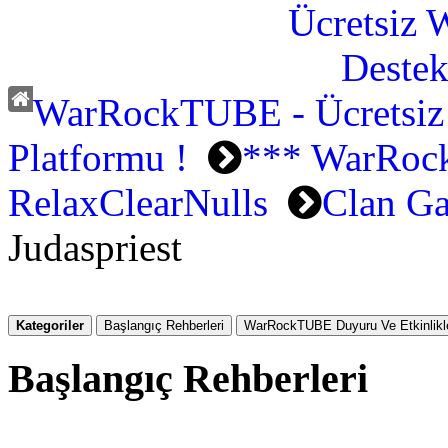
WarRockTUBE - Ücretsiz
Platformu !
*** WarRock
RelaxClearNulls
Clan Ga
Judaspriest
Kategoriler
Başlangıç Rehberleri
WarRockTUBE Duyuru Ve Etkinlikle
Başlangıç Rehberleri