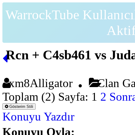
WarrockTube Kullanıcı
Akti
Rcn + C4sb461 vs Juda
xm8Alligator
Clan Ga
Toplam (2) Sayfa:
1
2
Sonra
Gösterim Stili
Konuyu Yazdır
Konuyu Oyla: