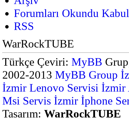
Arşiv
Forumları Okundu Kabul
RSS
WarRockTUBE
Türkçe Çeviri:
MyBB
Grup,
2002-2013
MyBB Group
İ
İzmir Lenovo Servisi
İzmir
Msi Servis İzmir
İphone Ser
Tasarım:
WarRockTUBE