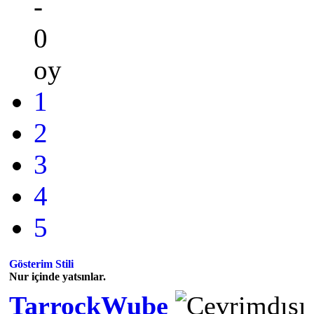
-
0
oy
1
2
3
4
5
Gösterim Stili
Nur içinde yatsınlar.
TarrockWube