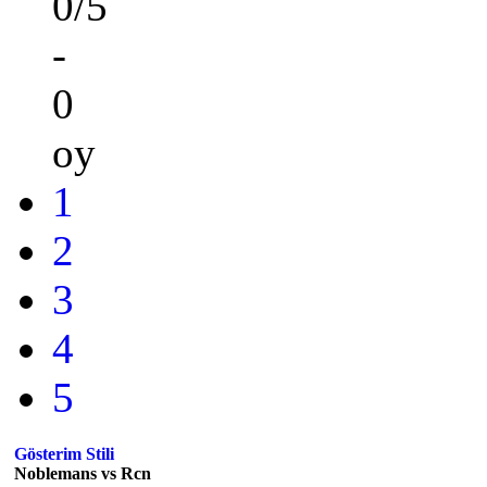
0/5
-
0
oy
1
2
3
4
5
Gösterim Stili
Noblemans vs Rcn