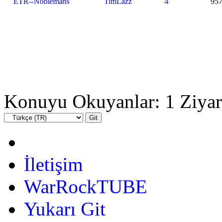
ETR--Noblemans
TimLazz
4
95
Konuyu Okuyanlar: 1 Ziyar
İletişim
WarRockTUBE
Yukarı Git