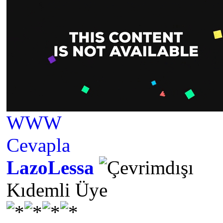
WWW
Cevapla
LazoLessa
Kıdemli Üye