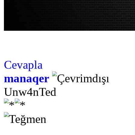
Cevapla
manaqer
Unw4nTed