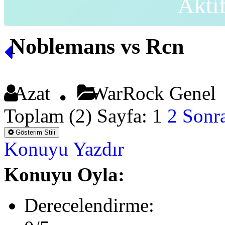
Akti
Noblemans vs Rcn
Azat
WarRock Gene
Toplam (2) Sayfa:
1
2
Sonra
Gösterim Stili
Konuyu Yazdır
Konuyu Oyla:
Derecelendirme: