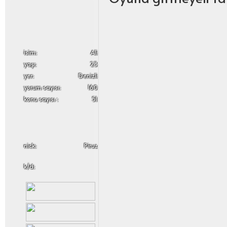
i̇sim:
Ali
yaşı:
23
yer:
Denizli
yorum sayısı:
160
konu sayısı :
51
nick:
Piruz
k/d: