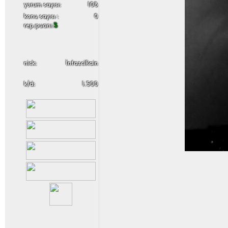
yorum sayısı:
108
konu sayısı :
0
rep puanı:
5
nick:
İnfazciRain
k/d:
1.500