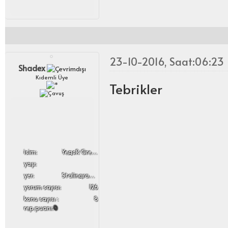
23-10-2016, Saat:06:23
Shadex
Kıdemli Üye
Tebrikler
i̇sim:
YegoR GreaT
yaşı:
yer:
Stalingrad & Volgograd
yorum sayısı:
126
konu sayısı :
8
rep puanı:
0