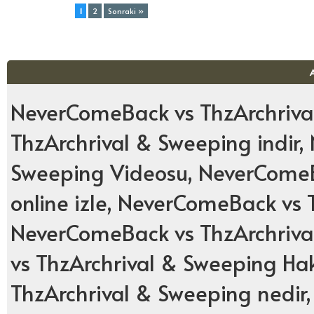
Toplam (2) Sayfa:
1
2
Sonraki »
NeverComeBack vs ThzArchriva
ThzArchrival & Sweeping indir
Sweeping Videosu, NeverComeB
online izle, NeverComeBack vs 
NeverComeBack vs ThzArchriva
vs ThzArchrival & Sweeping H
ThzArchrival & Sweeping nedir