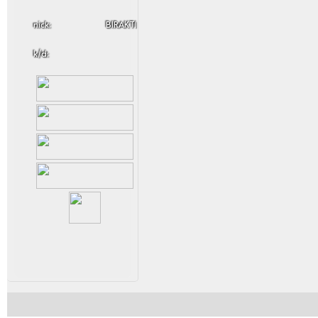
nick:
BIRAKTI
k/d: