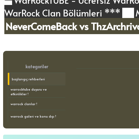
WarRockTUBE - Ücretsiz WarRoc
WarRock Clan Bölümleri ***
NeverComeBack vs ThzArchriv
kategoriler
başlangıç rehberleri
warrocktube duyuru ve
etkinlikler !
warrock clanlar !
warrock galeri ve konu dışı !