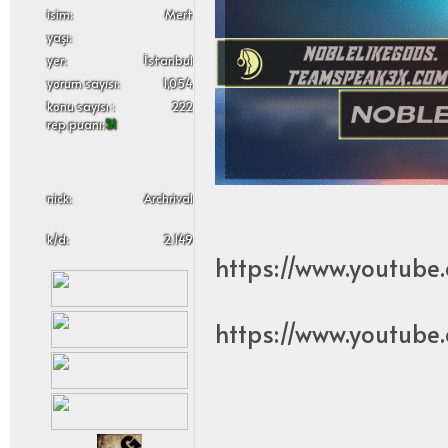
i̇sim:
Mert
yaşı:
yer:
İstanbul
yorum sayısı:
1,054
konu sayısı :
222
rep puanı:
51
nick:
Archrival
k/d:
2.149
https://www.youtub
https://www.youtube.