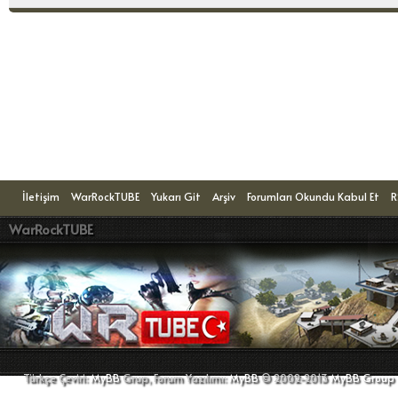
Konuyu Okuyanlar: 1 Ziyaretçi
İletişim
WarRockTUBE
Yukarı Git
Arşiv
Forumları Okundu Kabul Et
R
WarRockTUBE
Türkçe Çeviri:
MyBB
Grup, Forum Yazılımı:
MyBB
© 2002-2013
MyBB Group