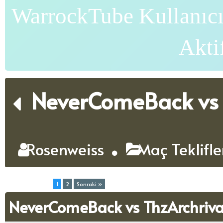
WarrockTube Kullanıcı
Akti
NeverComeBack vs 
Rosenweiss
Maç Teklifl
Toplam (2) Sayfa:
1
2
Sonraki »
NeverComeBack vs ThzArchriva