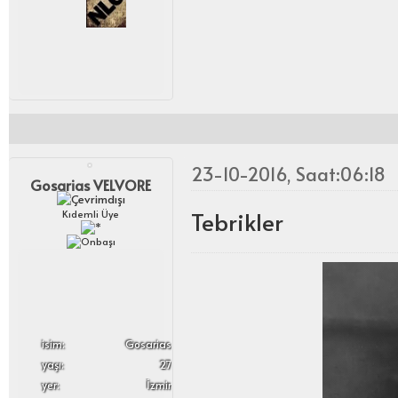
23-10-2016, Saat:06:18
Gosarias VELVORE
Tebrikler
Kıdemli Üye
i̇sim:
Gosarias
yaşı:
27
yer:
İzmir