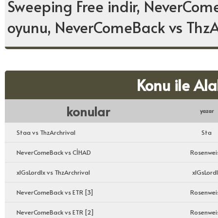
Sweeping Free indir, NeverCom
oyunu, NeverComeBack vs ThzA
Konu ile Ala
konular
yazar
Staa vs ThzArchrival
Sta
NeverComeBack vs CİHAD
Rosenwei
xlGsLordlx vs ThzArchrival
xlGsLord
NeverComeBack vs ETR [3]
Rosenwei
NeverComeBack vs ETR [2]
Rosenwei