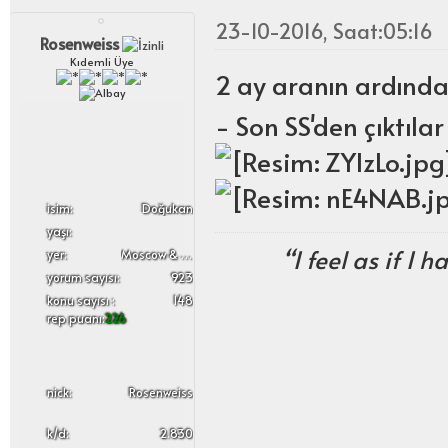
23-10-2016, Saat:05:16
Rosenweiss
Kıdemli Üye
2 ay aranın ardınd
- Son SS'den çıktıla
i̇sim:
Doğukan
yaşı:
“I feel as if 
yer:
Moscow & Russia
yorum sayısı:
923
konu sayısı :
148
rep puanı:
226
nick:
Rosenweiss
k/d:
2.830