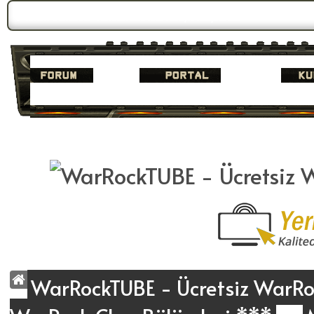
Forum Gündemi:
WarrockTUBE Yeni Yüzüyle Karşınızda!
WarRockTUBE - Ücretsiz WarRoc