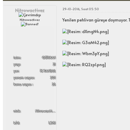
29-10-2016, Saat:05:50
Nitrowactivez
Yenilen pehlivan güreşe doymuyor. T
Nitrowactivez
i̇sim:
GÜRKAN
yaşı:
21
yer:
İSTANBUL
yorum sayısı:
201
konu sayısı :
26
nick:
Nitrowactivez
k/d:
1,561