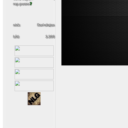
rep puanı:
7
nick:
Kartalajan
k/d:
2.200