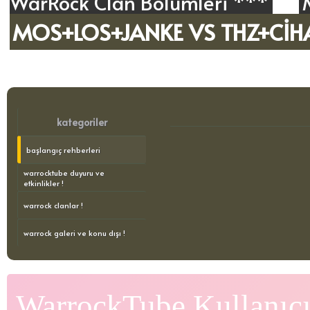
WarRock Clan Bölümleri ***
MOS+LOS+JANKE VS THZ+CİHA
kategoriler
başlangıç rehberleri
warrocktube duyuru ve
etkinlikler !
warrock clanlar !
warrock galeri ve konu dışı !
WarrockTube Kullanıcı