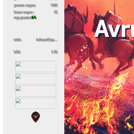
yorum sayısı:
489
konu sayısı :
13
rep puanı:
64
nick:
InfazciCaptain
k/d:
1.18