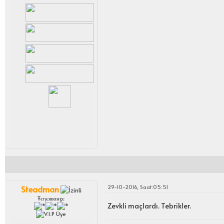
29-10-2016, Saat:05:51
Steadman
Ŧєηєявαнçє
Zevkli maçlardı. Tebrikler.