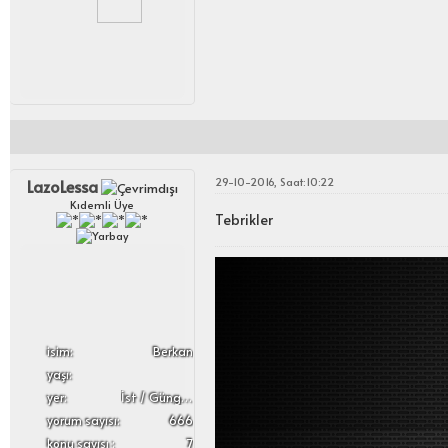
29-10-2016, Saat:10:22
LazoLessa
Kıdemli Üye
Tebrikler
i̇sim:
Berkan
yaşı:
yer:
İst / Güngören
yorum sayısı:
666
konu sayısı :
7