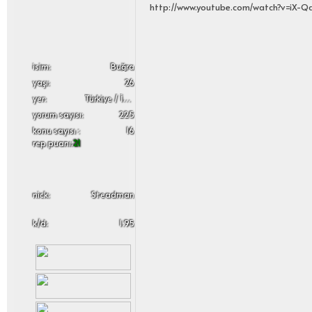
http://www.youtube.com/watch?v=iX-Q
i̇sim:
Buğra
yaşı:
26
yer:
Türkiye / İstanbul
yorum sayısı:
225
konu sayısı :
16
rep puanı:
21
nick:
Steadman
k/d:
1.95