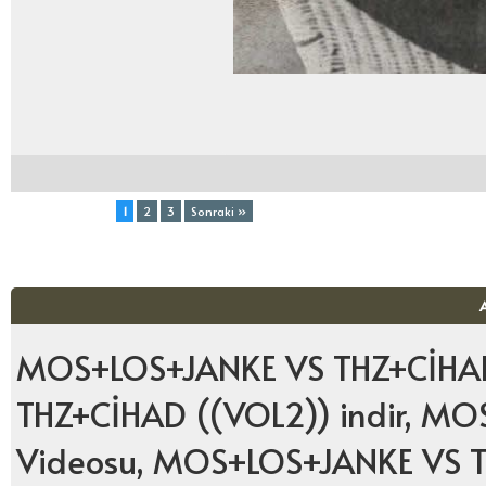
Toplam (3) Sayfa:
1
2
3
Sonraki »
MOS+LOS+JANKE VS THZ+CİHAD
THZ+CİHAD ((VOL2)) indir, M
Videosu, MOS+LOS+JANKE VS TH