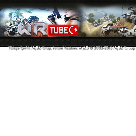
Türkçe Çeviri:
MyBB
Grup, Forum Yazılımı:
MyBB
© 2002-2013
MyBB Group