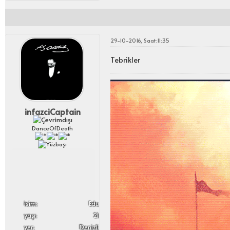
29-10-2016, Saat:11:35
Tebrikler
infazciCaptain
DanceOfDeath
i̇sim:
Edu
yaşı:
21
yer:
Denizli