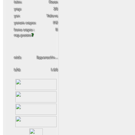
i̇sim:
Kaan
yaşı:
20
yer:
Yalova
yorum sayısı:
147
konu sayısı :
11
rep puanı:
7
nick:
Hyperactivez
k/d:
1.60