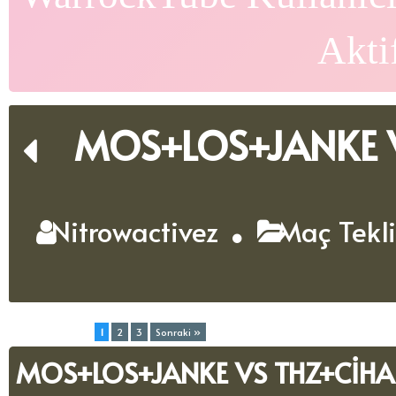
Akti
MOS+LOS+JANKE V
Nitrowactivez
Maç Tekli
Toplam (3) Sayfa:
1
2
3
Sonraki »
MOS+LOS+JANKE VS THZ+CİHA