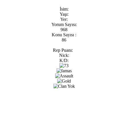
İsim:
Yaşı:
Yer:
Yorum Sayısı:
968
Konu Sayısı :
86
Rep Puanı:
Nick:
K/D: