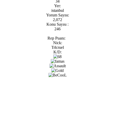
34
Yer:
istanbul
Yorum Sayısı:
2,072
Konu Sayısı :
246
Rep Puanı:
Nick:
Trlcruel
K/D: