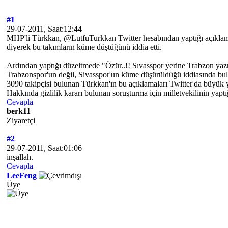
#1
29-07-2011, Saat:12:44
MHP'li Türkkan, @LutfuTurkkan Twitter hesabından yaptığı açıklama
diyerek bu takımların küme düştüğünü iddia etti.
Ardından yaptığı düzeltmede "Özür..!! Sıvasspor yerine Trabzon yaz
Trabzonspor'un değil, Sivasspor'un küme düşürüldüğü iddiasında bu
3090 takipçisi bulunan Türkkan'ın bu açıklamaları Twitter'da büyük 
Hakkında gizlilik kararı bulunan soruşturma için milletvekilinin yaptığ
Cevapla
berk11
Ziyaretçi
#2
29-07-2011, Saat:01:06
inşallah.
Cevapla
LeeFeng
Üye