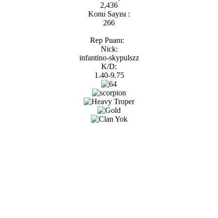
2,436
Konu Sayısı :
266
Rep Puanı:
Nick:
infantino-skypulszz
K/D:
1.40-9.75