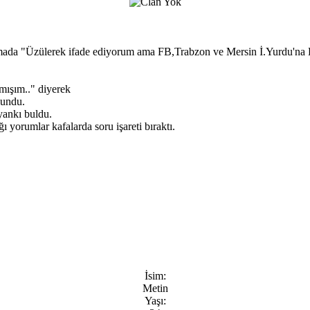
da "Üzülerek ifade ediyorum ama FB,Trabzon ve Mersin İ.Yurdu'na Ban
mışım.." diyerek
lundu.
yankı buldu.
ı yorumlar kafalarda soru işareti bıraktı.
İsim:
Metin
Yaşı: