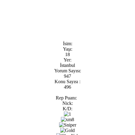
İsim:
Yaşı:
18
Yer:
İstanbul
Yorum Sayısı:
947
Konu Sayısı :
496
Rep Puanı:
Nick:
K/D: