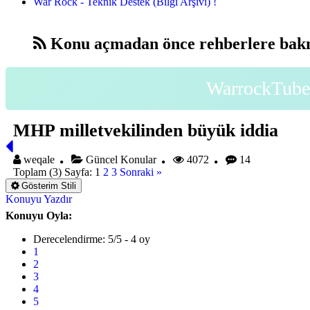
War Rock - Teknik Destek (Bilgi Arşivi) !
Konu açmadan önce rehberlere bakm
WarrockTube 
MHP milletvekilinden büyük iddia
weqale
Güncel Konular
4072
14
Toplam (3) Sayfa:
1
2
3
Sonraki »
Gösterim Stili
Konuyu Yazdır
Konuyu Oyla:
Derecelendirme: 5/5 - 4 oy
1
2
3
4
5