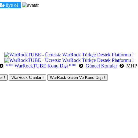
üye ol
*** WarRockTUBE Konu Dışı ***
Güncel Konular
MHP m
r !
WarRock Clanlar !
WarRock Galeri Ve Konu Dışı !