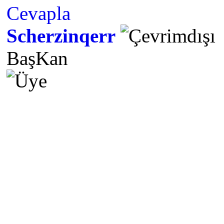
Cevapla
Scherzinqerr
BaşKan