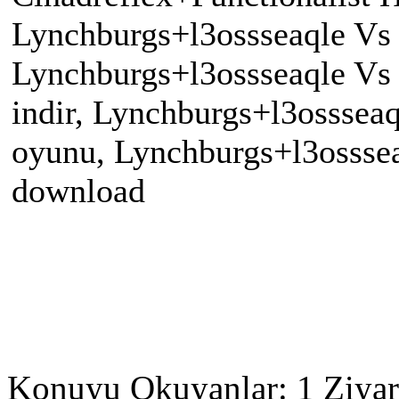
Lynchburgs+l3ossseaqle Vs 
Lynchburgs+l3ossseaqle Vs 
indir, Lynchburgs+l3ossseaq
oyunu, Lynchburgs+l3osssea
download
Konuyu Okuyanlar: 1 Ziyar