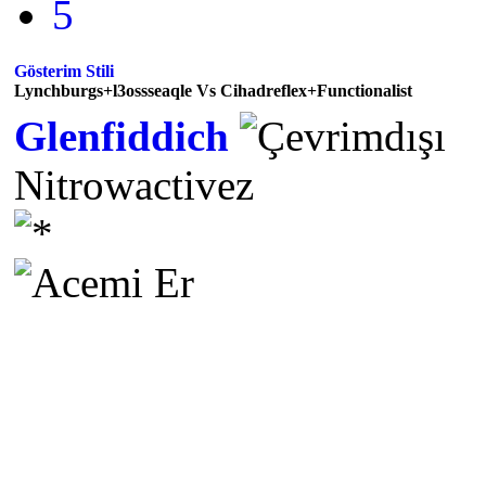
5
Gösterim Stili
Lynchburgs+l3ossseaqle Vs Cihadreflex+Functionalist
Glenfiddich
Nitrowactivez