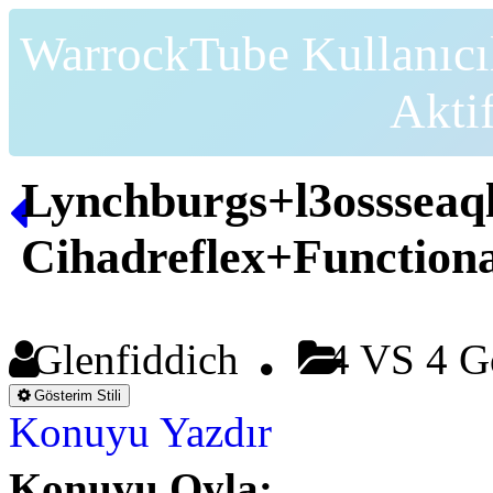
WarrockTube Kullanıcı
Akti
Lynchburgs+l3ossseaq
Cihadreflex+Functiona
Glenfiddich
4 VS 4 G
Gösterim Stili
Konuyu Yazdır
Konuyu Oyla: